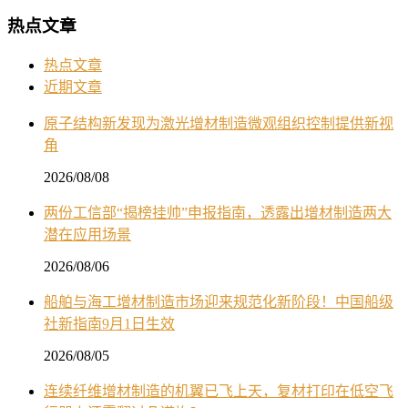
热点文章
热点文章
近期文章
原子结构新发现为激光增材制造微观组织控制提供新视
角
2026/08/08
两份工信部“揭榜挂帅”申报指南，透露出增材制造两大
潜在应用场景
2026/08/06
船舶与海工增材制造市场迎来规范化新阶段！中国船级
社新指南9月1日生效
2026/08/05
连续纤维增材制造的机翼已飞上天，复材打印在低空飞