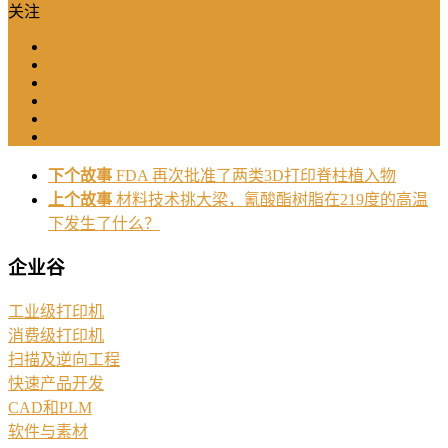
关注
下个故事
FDA 再次批准了两类3D打印脊柱植入物
上个故事
材料技术挑大梁，氰酸酯树脂在219度的高温
下发生了什么？
企业谷
工业级打印机
消费级打印机
扫描及逆向工程
快速产品开发
CAD和PLM
软件与素材