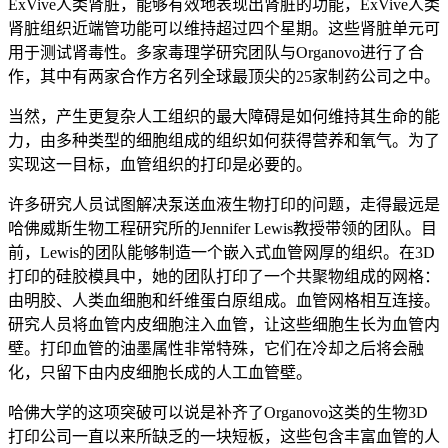
ExVive人类肾脏，能够有效地表现出肾脏的功能，ExVive人类
肾脏组织近端管功能可以维持超过四个星期。这些肾脏单元可
用于测试肾毒性。多家毒理学研究团队与Organovo进行了合
作，其中有两家合作方名列全球最顶尖的25家制药公司之中。
当然，产生更复杂人工组织的最大障碍是如何维持其生命的能
力，由多种类型的细胞组成的组织如何获得营养和氧气。为了
实现这一目标，血管组织的打印是必要的。
许多研究人员试图解决泵送血液生物打印的问题，走得最远是
哈佛威斯生物工程研究所的Jennifer Lewis教授带领的团队。目
前，Lewis的团队能够制造一个嵌入式血管网厚的组织。在3D
打印的硅胶模具中，她的团队打印了一个共聚物组成的网格：
由明胶、人类血细胞和纤维蛋白原组成。血管网格相互连接。
研究人员将血管内皮细胞注入血管，让这些细胞生长为血管内
壁。打印血管的油墨属性非常特殊，它们在冷却之后将会融
化，只留下由内皮细胞长成的人工血管壁。
哈佛大学的这项突破可以说是补齐了Organovo这类的生物3D
打印公司一直以来所缺乏的一块短板，这些包含丰富血管的人