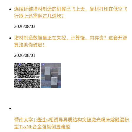
连续纤维增材制造的机翼已飞上天，复材打印在低空飞
行器上还需翻过几道坎？
2026/08/03
增材制造数据量正在失控，计算慢、内存贵？这套开源
算法助你破局！
2026/08/01
暨南大学 | 通过ω相诱导异质结构突破激光粉床熔融混粉
型Ti-xNb合金强韧倒置难题