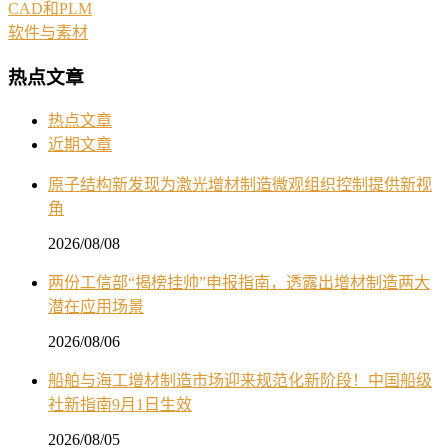
CAD和PLM
软件与素材
热点文章
热点文章
近期文章
原子结构新发现为激光增材制造微观组织控制提供新视
角
2026/08/08
两份工信部“揭榜挂帅”申报指南，透露出增材制造两大
潜在应用场景
2026/08/06
船舶与海工增材制造市场迎来规范化新阶段！中国船级
社新指南9月1日生效
2026/08/05