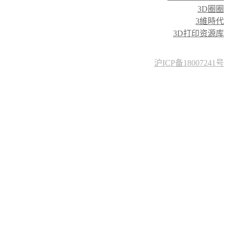
3D圈圈
3維時代
3D打印资源库
沪ICP备18007241号