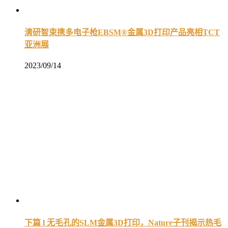
清研智束携多电子枪EBSM®金属3D打印产品亮相TCT
亚洲展
2023/09/14
下篇 l 无毛孔的SLM金属3D打印，Nature子刊揭示热毛