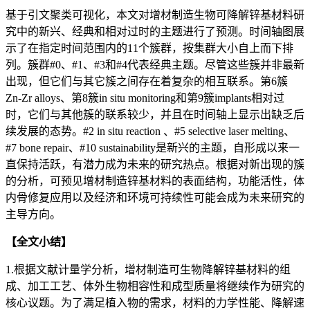
基于引文聚类可视化，本文对增材制造生物可降解锌基材料研
究中的新兴、经典和相对过时的主题进行了预测。时间轴图展
示了在指定时间范围内的11个簇群，按集群大小自上而下排
列。簇群#0、#1、#3和#4代表经典主题。尽管这些簇并非最新
出现，但它们与其它簇之间存在着复杂的相互联系。第6簇
Zn-Zr alloys、第8簇in situ monitoring和第9簇implants相对过
时，它们与其他簇的联系较少，并且在时间轴上显示出缺乏后
续发展的态势。#2 in situ reaction 、#5 selective laser melting、
#7 bone repair、#10 sustainability是新兴的主题，自形成以来一
直保持活跃，有潜力成为未来的研究热点。根据对新出现的簇
的分析，可预见增材制造锌基材料的表面结构，功能活性，体
内骨修复应用以及经济和环境可持续性可能会成为未来研究的
主导方向。
【全文小结】
1.根据文献计量学分析，增材制造可生物降解锌基材料的组
成、加工工艺、体外生物相容性和成型质量将继续作为研究的
核心议题。为了满足植入物的需求，材料的力学性能、降解速