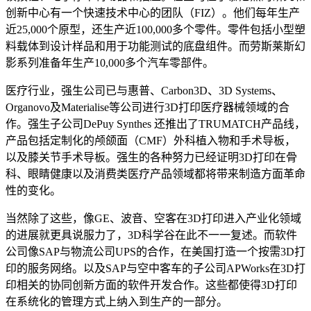
创新中心有一个快速技术中心的团队（FIZ）。他们每年生产
近25,000个原型，还生产近100,000多个零件。零件包括小型塑
料载体到设计样品和用于功能测试的底盘组件。而劳斯莱斯幻
影系列准备年生产10,000多个汽车零部件。
医疗行业，强生公司已与惠普、Carbon3D、3D Systems、
Organovo及Materialise等公司进行3D打印医疗器械领域的合
作。强生子公司DePuy Synthes 还推出了TRUMATCH产品线，
产品包括定制化的颅颌面（CMF）外科植入物和手术导板，
以及膝关节手术导板。强生的各种努力已经证明3D打印在骨
科、眼睛健康以及消费类医疗产品领域都将带来制造方面革命
性的变化。
当然除了这些，像GE、波音、空客在3D打印进入产业化领域
的进展就更具说服力了，3D科学谷在此不一一复述。而软件
公司像SAP与物流公司UPS的合作，在美国打造一个按需3D打
印的服务网络。以及SAP与空中客车的子公司APWorks在3D打
印相关的协同创新方面的软件开发合作。这些都使得3D打印
在系统化的管理方式上纳入到生产的一部分。