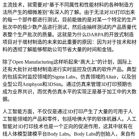
主流技术，就需要对“基于不同属性和性能材料的各种制造方
法所产生的细微差别”有深入的了解。由于无法对3D打印出来
的每一个部件都进行测试，目前能做的是对某一个特定的生产
批次中的极少数产品进行测试，然后由抽样测试的产品质量代
表整个生产批次的质量。这就是为什么DARPA的开放式制造
项目对于增材制造的未来如此重要的原因：因为对于技术和材
料的透彻了解能够帮助公司节省大量的时间和金钱。
除了Open Manufacturing这样听起来“高大上”的计划，国际上
还有大批针对增材制造进行实时监控及仿真的软件产品。典型
的包括实时监控领域的Sigma Labs，仿真领域的Altair，以及创
业型公司Amphyon和3DSim。通过仿真来管理3D打印预期也
成为业界共识，而优秀仿真水平的实现正是基于加工中的大数
据。
人工智能方面，不仅仅是通过3D打印产生了大量的可用于人
工智能领域的产品和零件，包括哈佛大学的软体机器人。人工
智能对3D打印技术也是一个正向的促进作用，这其中就有在
线人体模型建模平台Body Labs。Body Labs的创始人，来自布