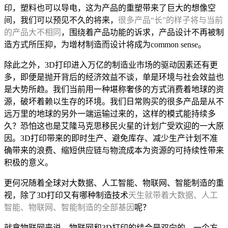
印，塑料也可以导电，这为产品的重塑带来了巨大的想像空
间，我们可以预见不久的将来，
很多产品“长”的样子将与当前
的产品大不相同
，围绕着产品功能的诉求，产品设计不再被制
造方式所压抑，为增材制造而设计将成为common sense。
除此之外，3D打印进入万亿的制造业市场的驱动因素还有更
多，即便是抛开背后的经济效益不谈，单是环境与社会效益也
是大势所趋。我们当前用一种堪称奢侈的方式消费着地球的资
源，破坏着赖以生存的环境。我们日常购买的很多产品是从不
远万里的地球的另外一端运输过来的，这样的模式能持续多
久？恐怕这也是艾隆马克思移民火星的计划广受欢迎的一大原
因。3D打印带来的即时生产、避免库存、减少生产计划不准
确带来的浪费、缩短供应链与物流成本为资源的可持续性带来
积极的意义。
更何况随着全球对大数据、人工智能、物联网、智能制造的重
视，除了3D打印又有哪种制造技术
天生就带着大数据、人工
智能、物联网、智能制造的全部基因
呢？
就拿物联网来说，物联网和3D打印的结合是双向的，一个方