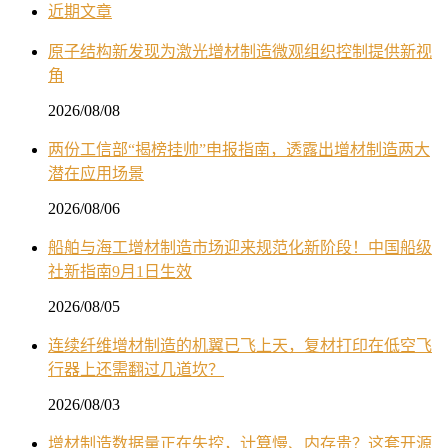
近期文章
原子结构新发现为激光增材制造微观组织控制提供新视
角
2026/08/08
两份工信部“揭榜挂帅”申报指南，透露出增材制造两大
潜在应用场景
2026/08/06
船舶与海工增材制造市场迎来规范化新阶段！中国船级
社新指南9月1日生效
2026/08/05
连续纤维增材制造的机翼已飞上天，复材打印在低空飞
行器上还需翻过几道坎？
2026/08/03
增材制造数据量正在失控，计算慢、内存贵？这套开源