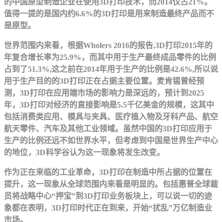
的中国原型制造企业在使用3D打印技术，而2014仅占21%。
值得一提的是国内约6.6%的3D打印是用来制造最终产品而不
是原型。
世界范围内来看，根据Wholers 2016的报告,3D打印2015年的
年复合增长率为25.9%，而其中用于生产最终成品零件的比例
占到了51.3%,这之前在2014年用于生产的比例是42.6%,所以说
用于生产目的的3D打印正在占据主要位置。麦肯锡曾经预
测，3D打印在应用端市场的影响力是深远的，预计到2025
年，3D打印对经济的直接影响是5.5千亿美金的规模，这其中
包括消费类应用、模具与夹具、医疗植入物及牙科产品、航空
航天零件、汽车及其他工业领域。虽然中国的3D打印应用于
生产的比例还远不如世界水平，但考虑到中国是世界生产中心
的地位，3D科学谷认为这一现象将发生改变。
作为正在来临的工业革命，3D打印在制造中所占据的位置在
提升，这一现象从全球范围内来看是明显的。包括惠普全球裁
员将战略中心“押宝”到3D打印业务板块上，可以说一切的迹
象都在表明，3D打印时代正在到来，开始“扰乱”万亿制造业
市场。