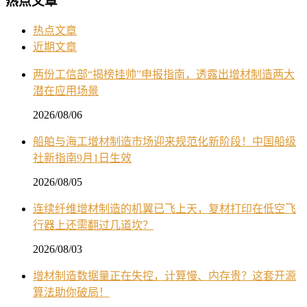
热点文章
热点文章
近期文章
两份工信部“揭榜挂帅”申报指南，透露出增材制造两大
潜在应用场景
2026/08/06
船舶与海工增材制造市场迎来规范化新阶段！中国船级
社新指南9月1日生效
2026/08/05
连续纤维增材制造的机翼已飞上天，复材打印在低空飞
行器上还需翻过几道坎？
2026/08/03
增材制造数据量正在失控，计算慢、内存贵？这套开源
算法助你破局！