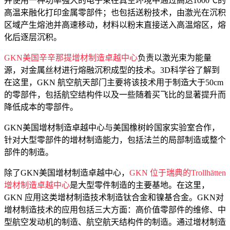
并使用一种功率强大的电子束在真空环境中通过高达1000℃的
高温来融化打印金属零部件；也包括送粉技术，由激光在沉积
区域产生熔池并高速移动，材料以粉末直接送入高温熔区，熔
化后逐层沉积。
GKN美国辛辛那提增材制造卓越中心
负责以激光束为能量
源，对金属丝材进行熔融沉积成型的技术。3D科学谷了解到
在这里，GKN 航空航天部门主要将该技术用于制造大于50cm
的零部件，包括航空结构件以及一些随着买飞比的显著提升而
降低成本的零部件。
GKN美国增材制造卓越中心与美国橡树岭国家实验室合作，
针对大型零部件的增材制造能力，包括法兰的局部制造或整个
部件的制造。
除了GKN美国增材制造卓越中心，
GKN 位于瑞典的Trollhätten
增材制造卓越中心
是大型零件制造的主要基地。在这里，
GKN 应用这类增材制造技术制造钛合金和镍基合金。GKN对
增材制造技术的应用包括三大方面：高价值零部件的维修、中
型航空发动机的制造、航空航天结构件的制造。通过增材制造