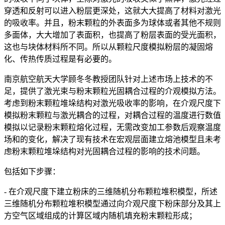
穿透和反射可以进入粉层更深处，这就大大提高了材料对激光
的吸收率。并且，粉末颗粒的外表面多为球体或者其他不规则
多面体，大大增加了表面积，也提高了粉层表面的受光面积，
这也与块体材料所不同。所以从颗粒尺度模拟粉层的凝固熔
化、传热传质过程是有必要的。
南京航空航天大学顾冬冬教授团队针对上述市场上技术的不
足，提供了激光束与粉末颗粒光固耦合过程的介观模拟方法。
考虑到粉末颗粒堆垛结构对激光吸收率的影响，在介观尺度下
模拟粉末颗粒与激光耦合的过程，对耦合过程的温度进行数值
模拟以记录粉末颗粒熔化过程，无需改变加工参数后观察温度
场和的变化，解决了现有技术在宏观层面建立熔池模型且未考
虑粉末颗粒堆垛结构对光固耦合过程的影响的技术问题。
包括如下步骤：
- 在介观尺度下建立粉床的三维随机分布颗粒堆积模型，所述
三维随机分布颗粒堆积模型通过向介观尺度下粉床部分及其上
方空气区域组成的计算区域内随机填充粉末颗粒形成；