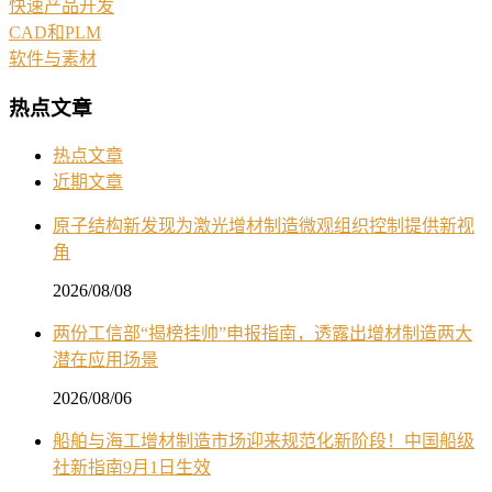
快速产品开发
CAD和PLM
软件与素材
热点文章
热点文章
近期文章
原子结构新发现为激光增材制造微观组织控制提供新视
角
2026/08/08
两份工信部“揭榜挂帅”申报指南，透露出增材制造两大
潜在应用场景
2026/08/06
船舶与海工增材制造市场迎来规范化新阶段！中国船级
社新指南9月1日生效