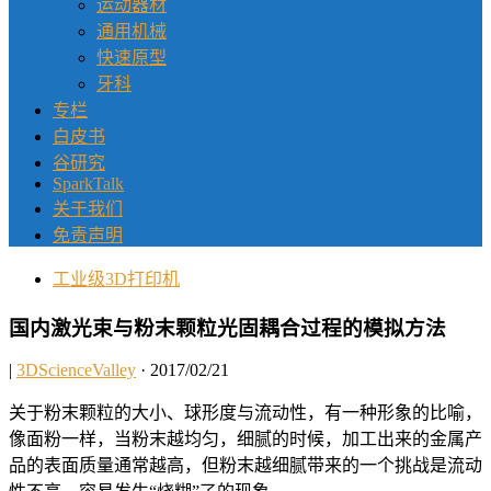
运动器材
通用机械
快速原型
牙科
专栏
白皮书
谷研究
SparkTalk
关于我们
免责声明
工业级3D打印机
国内激光束与粉末颗粒光固耦合过程的模拟方法
|
3DScienceValley
· 2017/02/21
关于粉末颗粒的大小、球形度与流动性，有一种形象的比喻，
像面粉一样，当粉末越均匀，细腻的时候，加工出来的金属产
品的表面质量通常越高，但粉末越细腻带来的一个挑战是流动