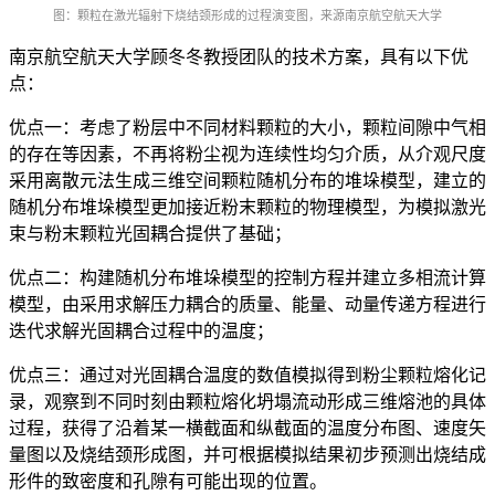
图：颗粒在激光辐射下烧结颈形成的过程演变图，
来源南京航空航天大学
南京航空航天大学顾冬冬教授团队的技术方案，具有以下优
点：
优点一：考虑了粉层中不同材料颗粒的大小，颗粒间隙中气相
的存在等因素，不再将粉尘视为连续性均匀介质，从介观尺度
采用离散元法生成三维空间颗粒随机分布的堆垛模型，建立的
随机分布堆垛模型更加接近粉末颗粒的物理模型，为模拟激光
束与粉末颗粒光固耦合提供了基础；
优点二：构建随机分布堆垛模型的控制方程并建立多相流计算
模型，由采用求解压力耦合的质量、能量、动量传递方程进行
迭代求解光固耦合过程中的温度；
优点三：通过对光固耦合温度的数值模拟得到粉尘颗粒熔化记
录，观察到不同时刻由颗粒熔化坍塌流动形成三维熔池的具体
过程，获得了沿着某一横截面和纵截面的温度分布图、速度矢
量图以及烧结颈形成图，并可根据模拟结果初步预测出烧结成
形件的致密度和孔隙有可能出现的位置。