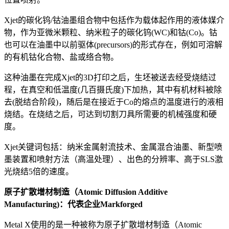
Xjet的碳化钨/钴油墨组合物中包括作为载体起作用的液体媒介
物，作为亚微米颗粒、纳米粒子的碳化钨(WC)和钴(Co)。钴
也可以在油墨中以前驱体(precursors)的形式存在，例如可溶解
的有机钴化合物、盐或络合物。
这种油墨在完成Xjet的3D打印之后，生坯被送去经受烧结过
程，在真空和低温度(几百摄氏度)下加热，其中有机材料被除
去(脱结合阶段)，随后是在接近于Co的熔点的温度进行的液相
烧结。在烧结之后，可达到切割刀具所需要的机械强度和硬
度。
Xjet关键词包括：纳米金属射流技术、金属混合油墨、新型喷
墨装置和喷射方法（高温处理）、出色的分辨率、高于SLS激
光烧结5倍的速度。
原子扩散增材制造（Atomic Diffusion Additive
Manufacturing)：代表企业Markforged
Metal X使用的是一种被称为原子扩散增材制造（Atomic