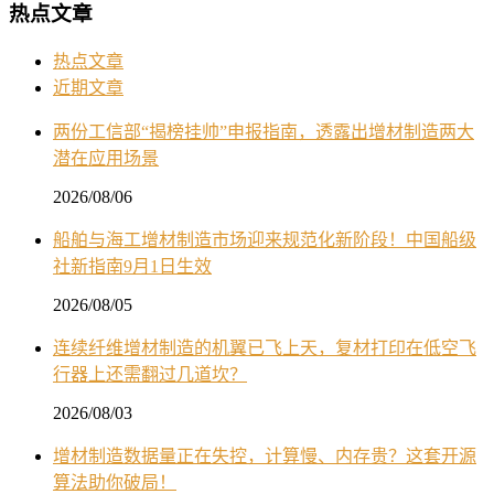
热点文章
热点文章
近期文章
两份工信部“揭榜挂帅”申报指南，透露出增材制造两大
潜在应用场景
2026/08/06
船舶与海工增材制造市场迎来规范化新阶段！中国船级
社新指南9月1日生效
2026/08/05
连续纤维增材制造的机翼已飞上天，复材打印在低空飞
行器上还需翻过几道坎？
2026/08/03
增材制造数据量正在失控，计算慢、内存贵？这套开源
算法助你破局！