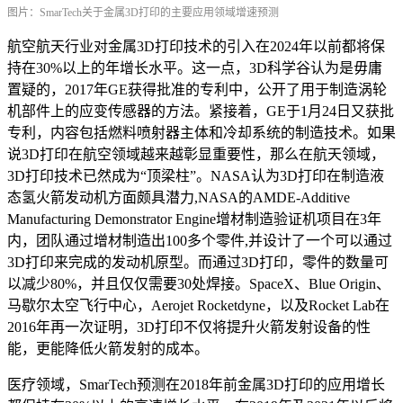
图片：SmarTech关于金属3D打印的主要应用领域增速预测
航空航天行业对金属3D打印技术的引入在2024年以前都将保
持在30%以上的年增长水平。这一点，3D科学谷认为是毋庸
置疑的，2017年GE获得批准的专利中，公开了用于制造涡轮
机部件上的应变传感器的方法。紧接着，GE于1月24日又获批
专利，内容包括燃料喷射器主体和冷却系统的制造技术。如果
说3D打印在航空领域越来越彰显重要性，那么在航天领域，
3D打印技术已然成为“顶梁柱”。NASA认为3D打印在制造液
态氢火箭发动机方面颇具潜力,NASA的AMDE-Additive
Manufacturing Demonstrator Engine增材制造验证机项目在3年
内，团队通过增材制造出100多个零件,并设计了一个可以通过
3D打印来完成的发动机原型。而通过3D打印，零件的数量可
以减少80%，并且仅仅需要30处焊接。SpaceX、Blue Origin、
马歇尔太空飞行中心，Aerojet Rocketdyne，以及Rocket Lab在
2016年再一次证明，3D打印不仅将提升火箭发射设备的性
能，更能降低火箭发射的成本。
医疗领域，SmarTech预测在2018年前金属3D打印的应用增长