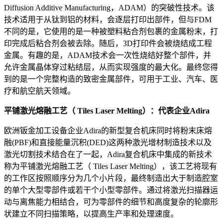
Diffusion Additive Manufacturing，ADAM）的突破性技术。该
技术适用于从钛到铝的材料，会逐层打印出部件，但与FDM
不同的是，它使用的是一种被塑料粘合剂包裹的金属粉末，打
印完成后粘合剂会被去除。随后，3D打印件会被烧结成工程
金属。有趣的是，ADAM技术会一次性烧结好整个部件，并
允许金属晶体穿过粘结层，从而实现强度的最大化。最终您得
到的是一个完整构造的致密金属部件，可用于工业、汽车、医
疗和航空航天领域。
平铺激光熔融工艺（ Tiles Laser Melting）：代表企业Adira
欧洲钣金加工设备企业Adira的新型复合机床同时将粉末床熔
融(PBF)和直接能量沉积(DED)这两种激光增材制造技术以及
激光切割技术结合在了一起，Adira复合机床中集成的新技术
称为平铺激光熔融工艺（ Tiles Laser Melting），该工艺将现有
的工作区按照顺序分为几个小片段，最终制造出大于制造腔室
的单个大型零部件或若干个小型零部件。通过将激光扫描器运
动与离焦能力相结合，可为零部件的细节和高度复杂的轮廓形
状建立不同扫描策略，以提高生产率和处理速度。