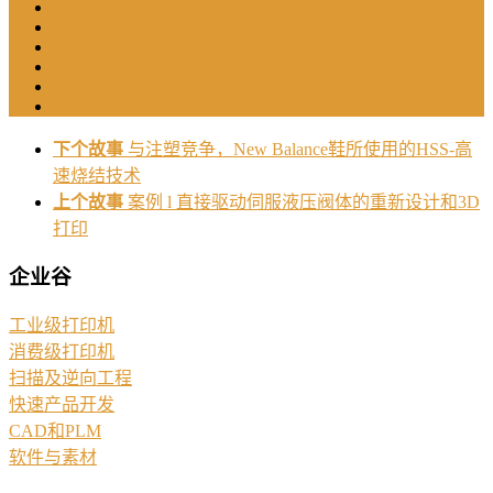
下个故事
与注塑竞争，New Balance鞋所使用的HSS-高
速烧结技术
上个故事
案例 l 直接驱动伺服液压阀体的重新设计和3D
打印
企业谷
工业级打印机
消费级打印机
扫描及逆向工程
快速产品开发
CAD和PLM
软件与素材