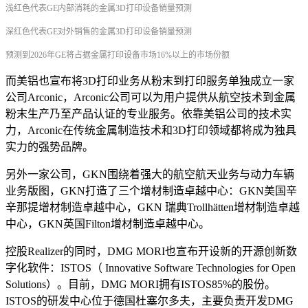
浅红色代表GE内部消耗的金属3D打印设备销量预测
深红色代表GE对外销售的
金属3D打印设备销量预测
预测到2026年GE将占据金属打印设备市场16%以上的市场份额
而美铝也宣布将3D打印业务从粉末到打印服务单独成立一家
公司Arconic，Arconic公司可以为用户提供从航空技术到金属
粉末生产乃至产品认证的专业服务。依靠美铝公司的技术实
力，Arconic在传统金属制造技术和3D打印领域都将成为独具
实力的强势品牌。
另外一家公司，GKN围绕着强大的航空航天业务与动力车辆
业务版图，GKN打造了三个增材制造卓越中心：GKN美国辛
辛那提增材制造卓越中心，GKN 瑞典Trollhätten增材制造卓越
中心，GKN英国Filton增材制造卓越中心。
控股Realizer的同时，DMG MORI也宣布开设新的开源创新数
字化软件：ISTOS（ Innovative Software Technologies for Open
Solutions）。目前，DMG MORI拥有ISTOS85%的股份。
ISTOS的研发中心位于德国杜塞尔多夫，主要负责开发DMG