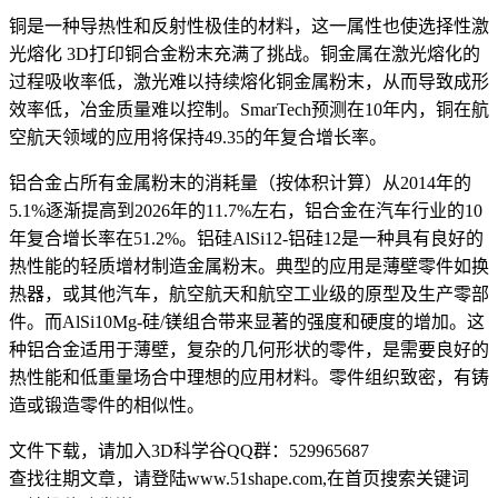
铜是一种导热性和反射性极佳的材料，这一属性也使选择性激
光熔化 3D打印铜合金粉末充满了挑战。铜金属在激光熔化的
过程吸收率低，激光难以持续熔化铜金属粉末，从而导致成形
效率低，冶金质量难以控制。
SmarTech预测在10年内，铜在航
空航天领域的应用将保持49.35的年复合增长率。
铝合金占所有金属粉末的消耗量（按体积计算）从2014年的
5.1%逐渐提高到2026年的11.7%左右，铝合金在汽车行业的10
年复合增长率在51.2%。铝硅AlSi12-铝硅12是一种具有良好的
热性能的轻质增材制造金属粉末。典型的应用是薄壁零件如换
热器，或其他汽车，航空航天和航空工业级的原型及生产零部
件。而AlSi10Mg-硅/镁组合带来显著的强度和硬度的增加。这
种铝合金适用于薄壁，复杂的几何形状的零件，是需要良好的
热性能和低重量场合中理想的应用材料。零件组织致密，有铸
造或锻造零件的相似性。
文件下载，请加入3D科学谷QQ群：529965687
查找往期文章，请登陆www.51shape.com,在首页搜索关键词