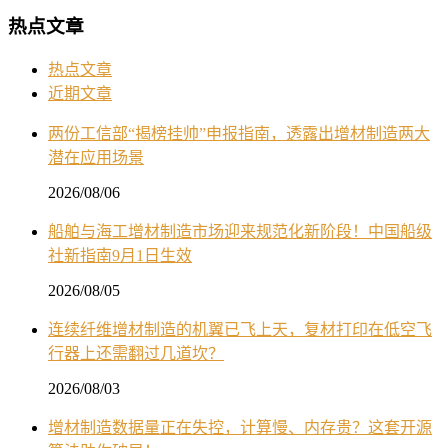
热点文章
热点文章
近期文章
两份工信部“揭榜挂帅”申报指南，透露出增材制造两大
潜在应用场景
2026/08/06
船舶与海工增材制造市场迎来规范化新阶段！中国船级
社新指南9月1日生效
2026/08/05
连续纤维增材制造的机翼已飞上天，复材打印在低空飞
行器上还需翻过几道坎？
2026/08/03
增材制造数据量正在失控，计算慢、内存贵？这套开源