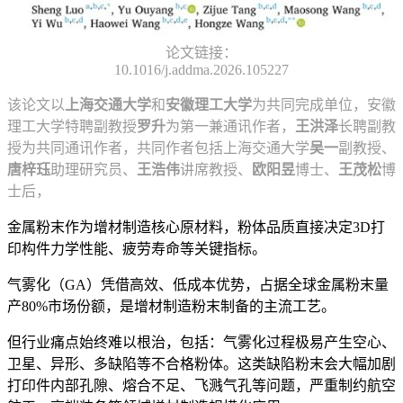
论文链接：
10.1016/j.addma.2026.105227
该论文以
上海交通大学
和
安徽理工大学
为共同完成单位，安徽
理工大学特聘副教授
罗升
为第一兼通讯作者，
王洪泽
长聘副教
授为共同通讯作者，共同作者包括上海交通大学
吴一
副教授、
唐梓珏
助理研究员、
王浩伟
讲席教授、
欧阳昱
博士、
王茂松
博
士后，
金属粉末作为增材制造核心原材料，粉体品质直接决定3D打
印构件力学性能、疲劳寿命等关键指标。
气雾化（GA）凭借高效、低成本优势，占据全球金属粉末量
产80%市场份额，是增材制造粉末制备的主流工艺。
但行业痛点始终难以根治，包括：气雾化过程极易产生空心、
卫星、异形、多缺陷等不合格粉体。这类缺陷粉末会大幅加剧
打印件内部孔隙、熔合不足、飞溅气孔等问题，严重制约航空