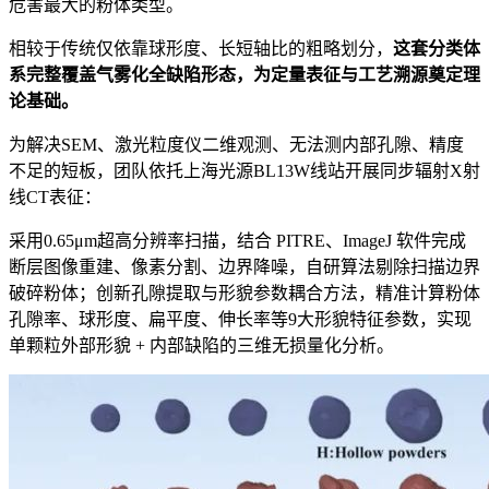
危害最大的粉体类型。
相较于传统仅依靠球形度、长短轴比的粗略划分，
这套分类体
系完整覆盖气雾化全缺陷形态，为定量表征与工艺溯源奠定理
论基础。
为解决SEM、激光粒度仪二维观测、无法测内部孔隙、精度
不足的短板，团队依托上海光源BL13W线站开展同步辐射X射
线CT表征：
采用0.65μm超高分辨率扫描，结合 PITRE、ImageJ 软件完成
断层图像重建、像素分割、边界降噪，自研算法剔除扫描边界
破碎粉体；创新孔隙提取与形貌参数耦合方法，精准计算粉体
孔隙率、球形度、扁平度、伸长率等9大形貌特征参数，实现
单颗粒外部形貌 + 内部缺陷的三维无损量化分析。