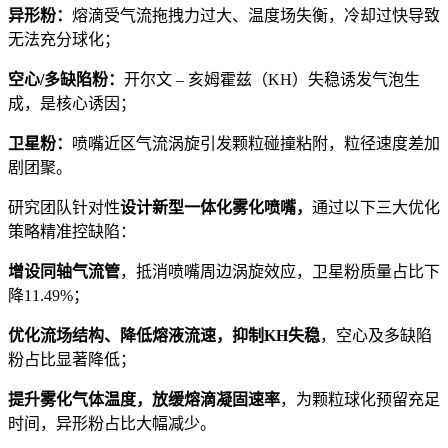
异形粉：
熔滴受气流拖拽力过大、温度场失衡，冷却过快导致
无法充分球化；
空心/多缺陷粉：
开尔文 – 亥姆霍兹（KH）失稳诱发气泡生
成，是核心诱因；
卫星粉：
喷嘴近区气流涡旋引发颗粒碰撞粘附，粒径速度差加
剧团聚。
研究团队针对性
设计新型一体化雾化喷嘴，
通过以下三大优化
策略精准控缺陷：
增设同轴气流管
，抵消喷嘴周边涡旋效应，卫星粉质量占比下
降11.49%；
优化流场结构、降低熔液流速，抑制KH失稳
，空心及多缺陷
粉占比显著降低；
提升雾化气体温度，放缓熔滴凝固速率
，为颗粒球化预留充足
时间，异形粉占比大幅减少。