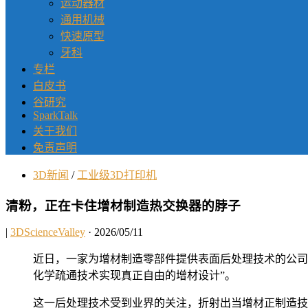
运动器材
通用机械
快速原型
牙科
专栏
白皮书
谷研究
SparkTalk
关于我们
免责声明
3D新闻
/
工业级3D打印机
清粉，正在卡住增材制造热交换器的脖子
|
3DScienceValley
· 2026/05/11
近日，一家为增材制造零部件提供表面后处理技术的公司
化学疏通技术实现真正自由的增材设计”。
这一后处理技术受到业界的关注，折射出当增材正制造技