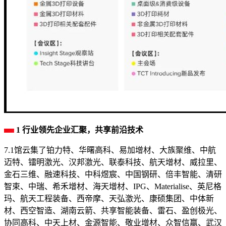
1 行业领先企业汇聚，共享前沿技术
7.1馆云集了铂力特、华曙高科、易加增材、大族聚维、中航
迈特、镭明激光、汉邦激光、联泰科技、航天增材、威拉里、
金石三维、融速科技、中科煜宸、中国钢研、倍丰智能、清研
智束、中瑞、希禾增材、海天增材、IPG、Materialise、英尼格
玛、航天工程装备、西帝摩、天弘激光、康硕集团、中体新
材、西空智造、湖南云箭、共享智能装备、雷石、盈创极光、
协同高科、中天上材、金源智能、敬业增材、众智信赢、武汉