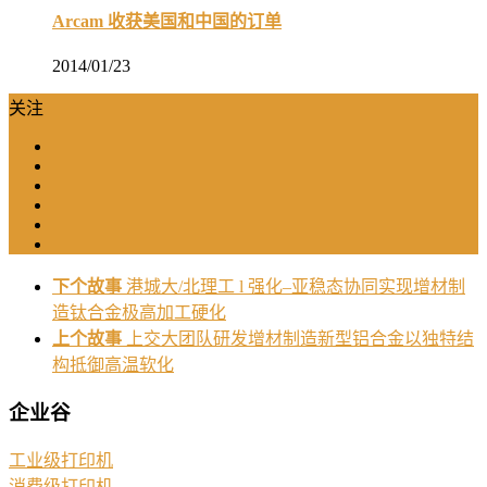
Arcam 收获美国和中国的订单
2014/01/23
关注
下个故事
港城大/北理工 l 强化–亚稳态协同实现增材制
造钛合金极高加工硬化
上个故事
上交大团队研发增材制造新型铝合金以独特结
构抵御高温软化
企业谷
工业级打印机
消费级打印机