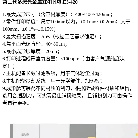
第三代多激光金属3D打印机E3-420
1.最大成形尺寸（含基材厚度）：400×400×420mm；
2.零件打印精度：尺寸100mm以内，±0.1mm~±0.2mm；大于
100mm，±0.1%~±0.15%；
3.最大扫描速度：7m/s（根据工艺需求确定）；
4.焦平面光斑直径：40~80μm；
5.最小成形层厚度：20μm；
6.打印过程成形室氧含量：≤100ppm（ 由客户气源纯度决
定）；
7.主机配备长效过滤系统，用于气体粉尘过滤；
8.主机配备冷却系统，用于光学部件、加热板；
9.成形舱可装配不同材质的刮刀，根据所做零件材质和结构，
选用合适刮刀，可实现最佳铺粉效果， 且铺粉刮刀可由操作
者自行更换。