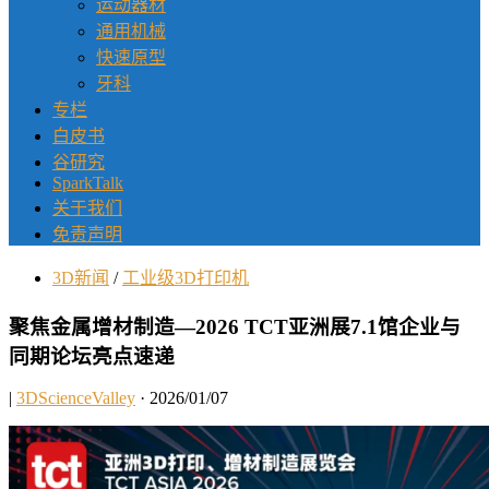
运动器材
通用机械
快速原型
牙科
专栏
白皮书
谷研究
SparkTalk
关于我们
免责声明
3D新闻
/
工业级3D打印机
聚焦金属增材制造—2026 TCT亚洲展7.1馆企业与
同期论坛亮点速递
|
3DScienceValley
· 2026/01/07