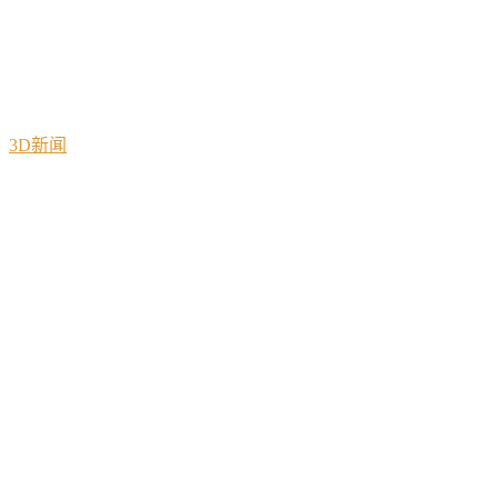
3D新闻
2020/04/10
知名行业团体和协会强势加盟首届
Formnext + PM South China，推动前沿
增材制造与粉末冶金技术
深圳国际增材制造、粉末冶金与先进陶瓷展览会（Formnext +
PM Sout...