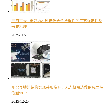
西南交大 l 电弧增材制造铝合金薄壁件的工艺稳定性及
形成机理
2025/11/26
刚柔互锁超结构实现共形隐身，无人机雷达散射截面降
低超98%”
2025/12/29