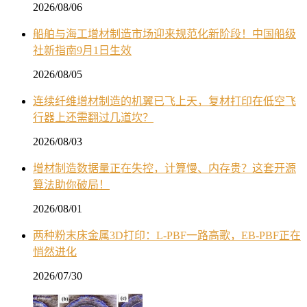
2026/08/06
船舶与海工增材制造市场迎来规范化新阶段！中国船级
社新指南9月1日生效
2026/08/05
连续纤维增材制造的机翼已飞上天，复材打印在低空飞
行器上还需翻过几道坎？
2026/08/03
增材制造数据量正在失控，计算慢、内存贵？这套开源
算法助你破局！
2026/08/01
两种粉末床金属3D打印：L-PBF一路高歌，EB-PBF正在
悄然进化
2026/07/30