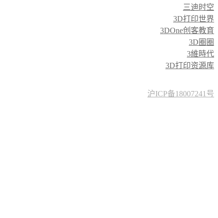
三迪时空
3D打印世界
3DOne创客教育
3D圈圈
3維時代
3D打印资源库
沪ICP备18007241号