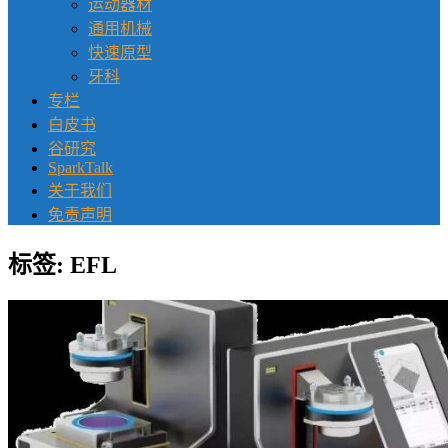
运动器材
通用机械
快速原型
牙科
专栏
白皮书
谷研究
SparkTalk
关于我们
免责声明
标签:
EFL