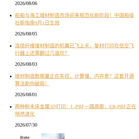
2026/08/06
船舶与海工增材制造市场迎来规范化新阶段！中国船级
社新指南9月1日生效
2026/08/05
连续纤维增材制造的机翼已飞上天，复材打印在低空飞
行器上还需翻过几道坎？
2026/08/03
增材制造数据量正在失控，计算慢、内存贵？这套开源
算法助你破局！
2026/08/01
两种粉末床金属3D打印：L-PBF一路高歌，EB-PBF正在
悄然进化
2026/07/30