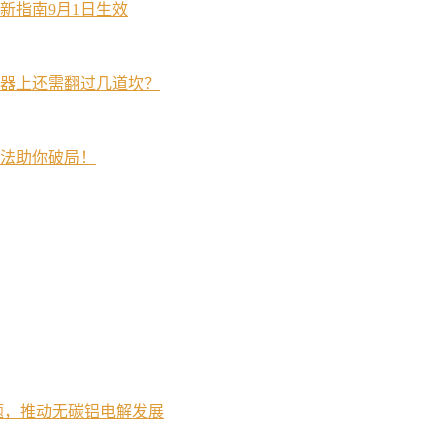
新指南9月1日生效
器上还需翻过几道坎？
法助你破局！
题，推动无碳铝电解发展