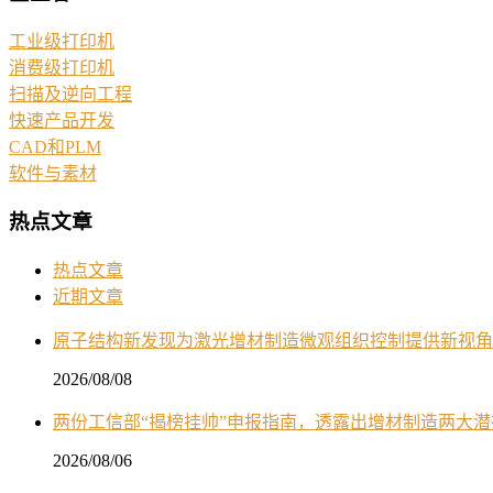
工业级打印机
消费级打印机
扫描及逆向工程
快速产品开发
CAD和PLM
软件与素材
热点文章
热点文章
近期文章
原子结构新发现为激光增材制造微观组织控制提供新视角
2026/08/08
两份工信部“揭榜挂帅”申报指南，透露出增材制造两大
2026/08/06