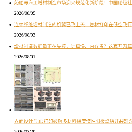
船舶与海工增材制造市场迎来规范化新阶段！中国船级社
2026/08/05
连续纤维增材制造的机翼已飞上天，复材打印在低空飞行
2026/08/03
增材制造数据量正在失控，计算慢、内存贵？这套开源算
2026/08/01
界面设计与3D打印破解多材料梯度惰性阳极烧结开裂难
2026/03/20