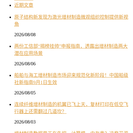
近期文章
原子结构新发现为激光增材制造微观组织控制提供新视
角
2026/08/08
两份工信部“揭榜挂帅”申报指南，透露出增材制造两大
潜在应用场景
2026/08/06
船舶与海工增材制造市场迎来规范化新阶段！中国船级
社新指南9月1日生效
2026/08/05
连续纤维增材制造的机翼已飞上天，复材打印在低空飞
行器上还需翻过几道坎？
2026/08/03