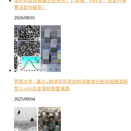
增材制造数据量正在失控，计算慢、内存贵？这套开源
算法助你破局！
2026/08/01
暨南大学 | 通过ω相诱导异质结构突破激光粉床熔融混粉
型Ti-xNb合金强韧倒置难题
2025/09/04