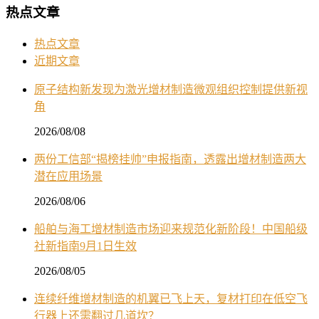
热点文章
热点文章
近期文章
原子结构新发现为激光增材制造微观组织控制提供新视
角
2026/08/08
两份工信部“揭榜挂帅”申报指南，透露出增材制造两大
潜在应用场景
2026/08/06
船舶与海工增材制造市场迎来规范化新阶段！中国船级
社新指南9月1日生效
2026/08/05
连续纤维增材制造的机翼已飞上天，复材打印在低空飞
行器上还需翻过几道坎？