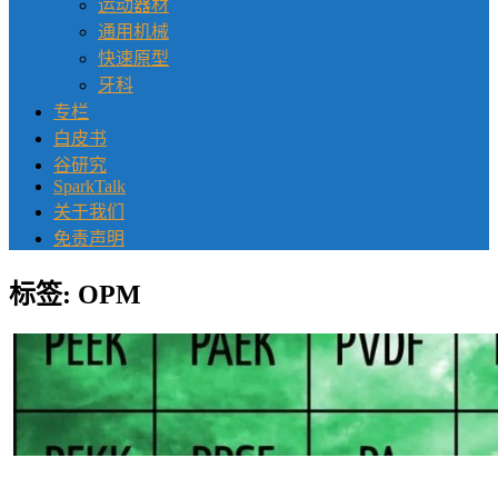
运动器材
通用机械
快速原型
牙科
专栏
白皮书
谷研究
SparkTalk
关于我们
免责声明
标签:
OPM