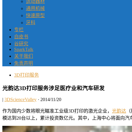
运动器材
通用机械
快速原型
牙科
专栏
白皮书
谷研究
SparkTalk
关于我们
免责声明
3D打印服务
光韵达3D打印服务涉足医疗业和汽车研发
|
3DScienceValley
· 2014/11/20
作为国内少数将眼光瞄准工业级3D打印的激光企业，
光韵达
（
模达到20台以上，累计投资数亿元。其中，上海中心将面向