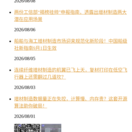
2026/08/08
两份工信部“揭榜挂帅”申报指南，透露出增材制造两大
潜在应用场景
2026/08/06
船舶与海工增材制造市场迎来规范化新阶段！中国船级
社新指南9月1日生效
2026/08/05
连续纤维增材制造的机翼已飞上天，复材打印在低空飞
行器上还需翻过几道坎？
2026/08/03
增材制造数据量正在失控，计算慢、内存贵？这套开源
算法助你破局！
2026/08/01