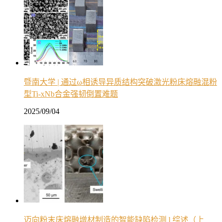
暨南大学 | 通过ω相诱导异质结构突破激光粉床熔融混粉
型Ti-xNb合金强韧倒置难题
2025/09/04
迈向粉末床熔融增材制造的智能缺陷检测 l 综述（上