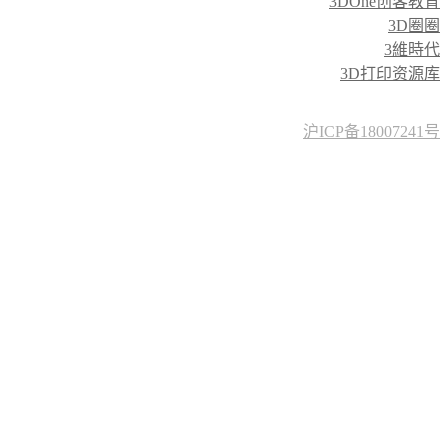
3DOne创客教育
3D圈圈
3維時代
3D打印资源库
沪ICP备18007241号