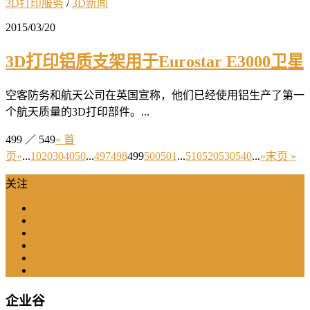
3D打印服务
/
3D新闻
2015/03/20
3D打印铝质支架用于Eurostar E3000卫星
空客防务和航天公司在英国宣称，他们已经使用铝生产了第一
个航天质量的3D打印部件。...
499 ／ 549
« 首
页
«
...
10
20
30
40
50
...
497
498
499
500
501
...
510
520
530
540
...
»
末页 »
关注
企业谷