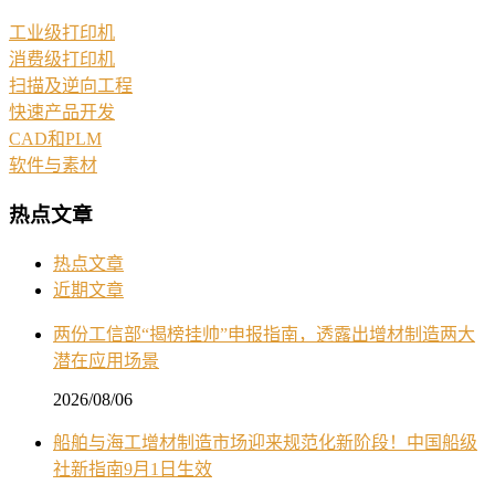
工业级打印机
消费级打印机
扫描及逆向工程
快速产品开发
CAD和PLM
软件与素材
热点文章
热点文章
近期文章
两份工信部“揭榜挂帅”申报指南，透露出增材制造两大
潜在应用场景
2026/08/06
船舶与海工增材制造市场迎来规范化新阶段！中国船级
社新指南9月1日生效