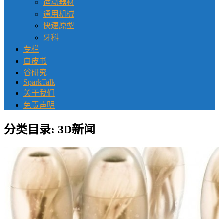
运动器材
通用机械
快速原型
牙科
专栏
白皮书
谷研究
SparkTalk
关于我们
免责声明
分类目录:
3D新闻