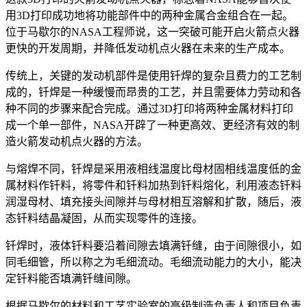
用3D打印成功地将功能部件中的两种金属合金组合在一起。
位于马歇尔的NASA工程师说，这一突破可能开启火箭点火器
更快的开发周期，并降低发动机点火器在未来的生产成本。
传统上，关键的发动机部件是使用钎焊的复杂且费力的工艺制
成的，钎焊是一种缓慢而昂贵的工艺，并且需要体力劳动和各
种不同的步骤来配合完成。通过3D打印将两种金属材料打印
成一个单一部件，NASA开辟了一种更高效、更经济有效的制
造火箭发动机点火器的方法。
与熔焊不同，钎焊是采用液相线温度比母材固相线温度低的金
属材料作钎料，将零件和钎料加热到钎料熔化，利用液态钎料
润湿母材、填充接头间隙并与母材相互溶解和扩散，随后，液
态钎料结晶凝固，从而实现零件的连接。
钎焊时，液体钎料要沿着间隙去填满钎缝，由于间隙很小，如
同毛细管，所以称之为毛细流动。毛细流动能力的大小，能决
定钎料能否填满钎缝间隙。
根据马歇尔的材料和工艺实验室的高级制造负责人和项目负责