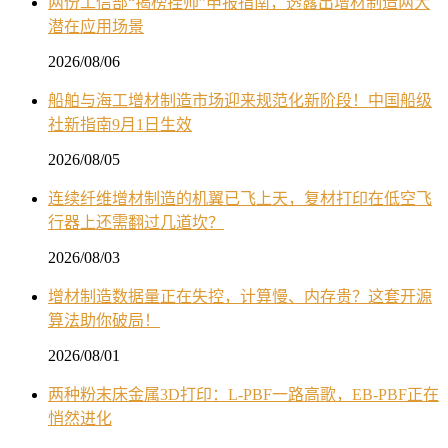
两份工信部“揭榜挂帅”申报指南，透露出增材制造两大
潜在应用场景
2026/08/06
船舶与海工增材制造市场迎来规范化新阶段！中国船级
社新指南9月1日生效
2026/08/05
连续纤维增材制造的机翼已飞上天，复材打印在低空飞
行器上还需翻过几道坎？
2026/08/03
增材制造数据量正在失控，计算慢、内存贵？这套开源
算法助你破局！
2026/08/01
两种粉末床金属3D打印：L-PBF一路高歌，EB-PBF正在
悄然进化