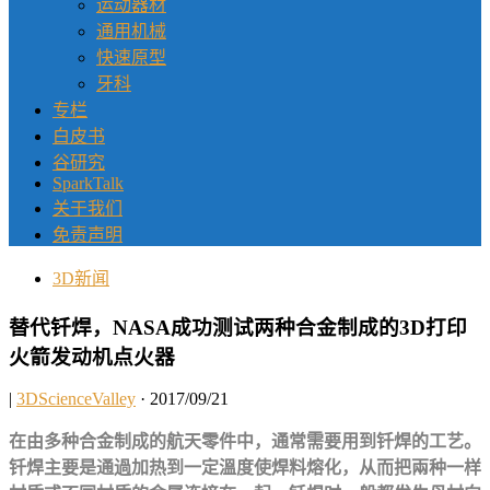
运动器材
通用机械
快速原型
牙科
专栏
白皮书
谷研究
SparkTalk
关于我们
免责声明
3D新闻
替代钎焊，NASA成功测试两种合金制成的3D打印
火箭发动机点火器
|
3DScienceValley
· 2017/09/21
在由多种合金制成的航天零件中，通常需要用到钎焊的工艺。
钎焊主要是通過加热到一定溫度使焊料熔化，从而把兩种一样