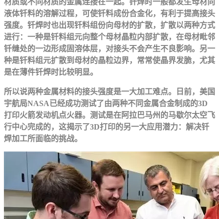
材质或不同材质的金属连接在一起。钎焊时一般都发生母材向
液体钎料的溶解过程，可使钎料成份合金化，有利于提高接头
强度。钎焊时也出现钎料组份向母材的扩散，扩散以两种方式
进行：一种是钎料组元向整个母材晶粒内部扩散，在母材毗邻
钎缝处的一边形成固溶体层，对接头不会产生不良影响。另一
种是钎料组元扩散到母材的晶粒边界，常常使晶界发脆，尤其
是在薄件钎焊时比较明显。
所以说两种金属材料的接头强度是一大加工难点。日前，美国
宇航局NASA已经成功测试了由两种不同金属合金制成的3D
打印火箭发动机点火器。测试是在阿拉巴马州的马歇尔太空飞
行中心完成的，这揭示了3D打印的另一大应用潜力：解决钎
焊加工所面临的挑战。