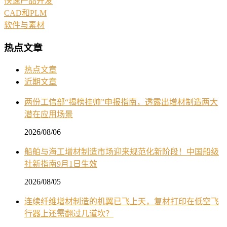
快速产品开发
CAD和PLM
软件与素材
热点文章
热点文章
近期文章
两份工信部“揭榜挂帅”申报指南，透露出增材制造两大
潜在应用场景
2026/08/06
船舶与海工增材制造市场迎来规范化新阶段！中国船级
社新指南9月1日生效
2026/08/05
连续纤维增材制造的机翼已飞上天，复材打印在低空飞
行器上还需翻过几道坎？