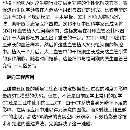
印技术能够为医疗生物行业提供更完整的个性化解决方案，将
促进再生医学领域在人造活体组织与器官的研究。比较典型的
应用有3D手术规划模型、手术导板、3D打印植入物以及假
肢、助听器等康复医疗器械。2016年底中国科学家已成功将
3D打印血管植入恒河猴体内，这标志着在打印血管及其他器
官用于人类移植方面迈出了重要的一步。3D打印机打印出约2
厘米长的血管样本，然后将这些血管植入30只恒河猴的胸腔
中。植入一个月后，人工血管中的干细胞生长成天然血管所需
的多种细胞，随着时间推移，这些细胞与恒河猴的原生血管已
变得“不可区分”。
-
-
逆向工程应用
三维重建图像的质量往往直接决定数据处理过程的难度并影响
最终STL模型的优劣。但是，不管是目前医学上常用的医学
CT还是工业中使用的工业CT，由于CT系统自身分辨率不足的
影响，在实际应用中难以得到满意的图像。而X射线三维显微
CT的出现，高达500纳米的真实空间分辨率，有效伪影去除技
术和先进的重建算法，完美解决了这一难题。