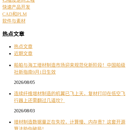
扫描及逆向工程
快速产品开发
CAD和PLM
软件与素材
热点文章
热点文章
近期文章
船舶与海工增材制造市场迎来规范化新阶段！中国船级
社新指南9月1日生效
2026/08/05
连续纤维增材制造的机翼已飞上天，复材打印在低空飞
行器上还需翻过几道坎？
2026/08/03
增材制造数据量正在失控，计算慢、内存贵？这套开源
算法助你破局！