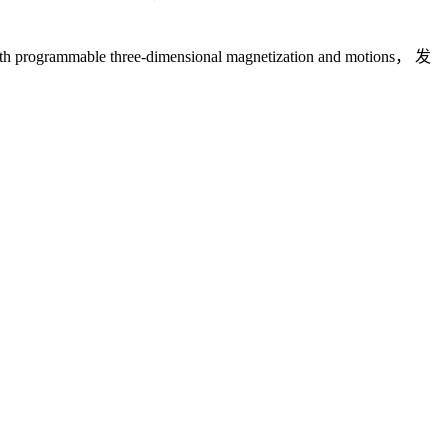
three-dimensional magnetization and motions， 发
器人，多伦多大学的研究人员将磁性元素钕的粒子嵌入到塑料等
们将紫外线照射在这些部位上，固化嵌入在里面的材料，并将它