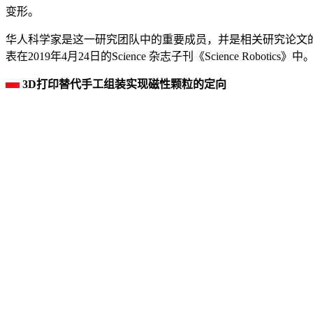
变形。
华人科学家是这一研究团队中的重要成员，并是相关研究论文的第一、第二作者，论文题目为：Mill
表在2019年4月24日的Science 杂志子刊《Science Robotics》中
3D打印替代手工组装实现磁性颗粒的定向
如果使用磁铁控制机器人，机器人也必须要使用磁性材料，因
更柔软的材料中。
研究人员使用一对强力的磁铁来翻转机器人特定部位的钕的极
们锁定在特定的位置。