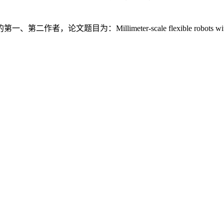
imeter-scale flexible robots with programmable 
。
此以前的磁控微型机器人是硬质的。为了打造一个灵活的磁控机
性，使它们在磁场中发生排斥和吸引，从而实现折叠。然后，他