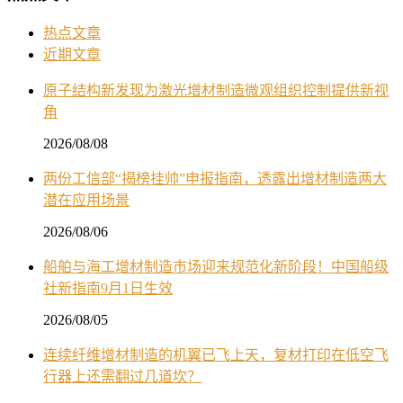
热点文章
近期文章
原子结构新发现为激光增材制造微观组织控制提供新视
角
2026/08/08
两份工信部“揭榜挂帅”申报指南，透露出增材制造两大
潜在应用场景
2026/08/06
船舶与海工增材制造市场迎来规范化新阶段！中国船级
社新指南9月1日生效
2026/08/05
连续纤维增材制造的机翼已飞上天，复材打印在低空飞
行器上还需翻过几道坎？