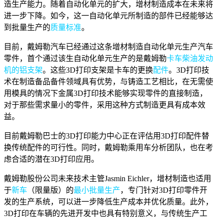
造生产能力。随着自动化单元的扩大，增材制造成本在未来将
进一步下降。如今，这一自动化单元所制造的部件已经能够达
到批量生产的
质量标准
。
目前，戴姆勒汽车已经通过这条增材制造自动化单元生产汽车
零件，首个通过该生自动化单元生产的是戴姆勒
卡车柴油发动
机的铝支架
。这些3D打印支架是卡车的更换
配件
。3D打印技
术在制造备品备件领域具有优势，与铸造工艺相比，在无需使
用模具的情况下金属3D打印技术能够实现零件的直接制造，
对于那些需求量小的零件，采用这种方式制造更具有成本效
益。
目前戴姆勒巴士的3D打印能力中心正在评估用3D打印配件替
换传统配件的可行性。同时，戴姆勒乘用车分析团队，也在考
虑合适的潜在3D打印应用。
戴姆勒股份公司未来技术主管Jasmin Eichler，增材制造也适用
于
新车
（限量版）的
最小批量生产
，专门针对3D打印零件开
发的生产系统，可以进一步降低生产成本并优化质量。此外，
3D打印在车辆的先进开发中也具有特别意义，与传统生产工