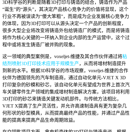
3D科学谷的判断是随着3D打印与铸造的结合，铸造作为产品
“诞生”的“源头”，其决定产品核心竞争力的价值将显现，这个
行业不再被误读为“傻大笨粗”，而是成为企业发展核心竞争力
的体现，因为3D打印可以从源头决定一个产品的创新程度，
很多大型企业将改变将铸造外包给铸造厂的模式，而是将铸造
将作为核心关键的一环纳入到企业内部的生产运营中，这个过
程中或将发生铸造厂被并购的现象。
这一领域的典型案例是，voxeljet-维捷及其合作伙伴通过将
粘
结剂喷射3D打印技术应用于规模生产
，从而将增材制造提升
到新的水平。根据3D科学谷的市场观察，voxeljet-维捷的合作
伙伴为德国领先的汽车制造商，通过自动化单元-VJET X 3D
打印复杂的砂模和砂芯，该自动化单元有望成为世界上首次汽
车关键零件生产领域的集成增材制造解决方案，该项目将利用
3D打印的砂芯来铸造关键发动机部件。与传统方法相比，
VJET X提高了生产灵活性，并允许高速制造具有更为复杂几
何形状的砂型模具，从而提高最终产品的性能，并通过产品性
能的提高来提高产品生命周期效益。
在交钥匙项目方面，拿电机壳体的3D打印与铸造来说，根据