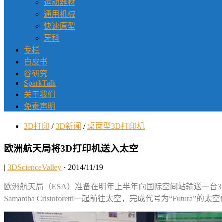
运动器材
通用机械
快速原型
牙科
专栏
白皮书
谷研究
SparkTalk
关于我们
免责声明
3D打印
/
3D新闻
/
桌面型3D打印机
欧洲航天局将3D打印机送入太空
|
3DScienceValley
· 2014/11/19
欧洲航天局（ESA）准备在明年上半年向国际空间站输送一台
Samantha Cristoforetti一起前往太空，完成代号为“F