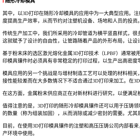
l
随形冷却模具
其中，以3D打印在随形冷却模具的应用中为一大典型应用。注
度提高生产效率，从而节约对注塑机设备、场地和人员的投资
传统生产加工中，我们所采用的冷却管道为横平竖直样式，很
这就赋予了设计的自由性，让管路随着产品的外形布局，让设
基于粉末床的选区激光熔化金属3D打印技术（LPBF）通常
印模具镶件时必须具有非常稳定的打印过程，以生产出高密度
模具应用的另一个挑战是与增材制造工艺可以处理的材料相关，
接性能较差而在大多数情况下不适合通过3D打印来加工。在3
在这方面，金属粉末供应商正在对新材料进行研究，以便满足
值得注意的是，3D打印的随形冷却模具镶件还可以用于压铸
的数量（称为组装加固），从而消除或减少密封的需要。尤其
目前，在使用3D打印模具镶件的注塑和高压压铸公司内部看来
产环境中使用。