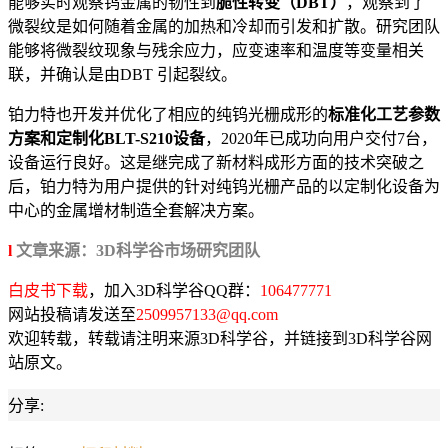
能够实时观察钨金属的韧性到
脆性转变（DBT）
，观察到了
微裂纹是如何随着金属的加热和冷却而引发和扩散。研究团队
能够将微裂纹现象与残余应力，应变速率和温度等变量相关
联，并确认是由DBT 引起裂纹。
铂力特也开发并优化了相应的纯钨光栅成形的
标准化工艺参数
方案和定制化BLT-S210设备
，2020年已成功向用户交付7台，
设备运行良好。这是继完成了新材料成形方面的技术突破之
后，铂力特为用户提供的针对纯钨光栅产品的以定制化设备为
中心的金属增材制造全套解决方案。
l
文章来源：3D科学谷市场研究团队
白皮书下载
，加入3D科学谷QQ群：
106477771
网站投稿请发送至
2509957133@qq.com
欢迎转载，转载请注明来源3D科学谷，并链接到3D科学谷网
站原文。
分享: