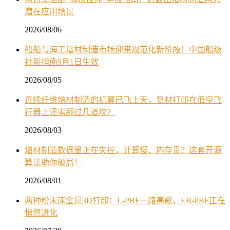
潜在应用场景
2026/08/06
船舶与海工增材制造市场迎来规范化新阶段！中国船级
社新指南9月1日生效
2026/08/05
连续纤维增材制造的机翼已飞上天，复材打印在低空飞
行器上还需翻过几道坎？
2026/08/03
增材制造数据量正在失控，计算慢、内存贵？这套开源
算法助你破局！
2026/08/01
两种粉末床金属3D打印：L-PBF一路高歌，EB-PBF正在
悄然进化