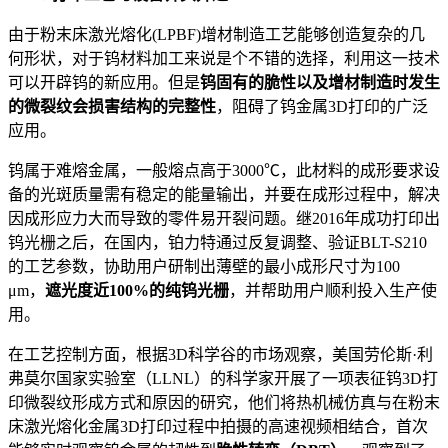
由于粉末床激光熔化(LPBF)增材制造工艺能够创造复杂的几
何形状，对于钨材料加工来说是个不错的选择，利用这一技术
可以开辟钨的新应用。但是
钨固有的脆性以及增材制造时发生
的微裂纹会损害结构的完整性
，阻碍了钨金属3D打印的广泛
应用。
钨属于难熔金属，一般熔点高于3000℃，此材料的成形要求设
备的光斑质量需有稳定的能量输出，并要在成形过程中，解决
因成形应力大而导致的零件易开裂问题。继2016年成功打印出
钨光栅之后，在国内，铂力特通过反复调整、验证BLT-S210
的工艺参数，协助用户研制出薄壁的最小成形尺寸为100
μm，
遮光度近100%的纯钨光栅
，并帮助用户顺利投入生产使
用。
在工艺控制方面，根据3D科学谷的市场观察，美国劳伦斯·利
弗莫尔国家实验室（LLNL）的科学家开展了一项表征钨3D打
印微裂纹形成方式和原因的研究，他们将热机械仿真与在粉末
床激光熔化金属3D打印过程中拍摄的高速视频相结合，首次