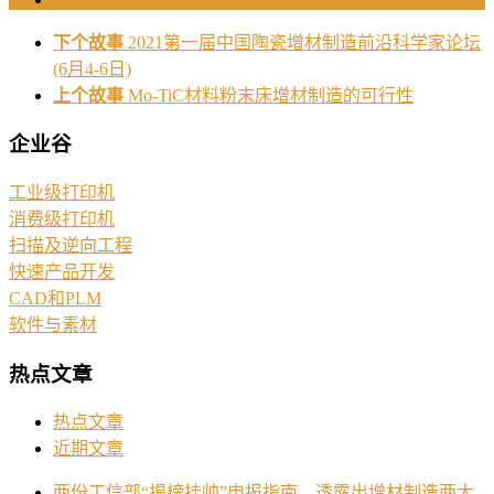
下个故事
2021第一届中国陶瓷增材制造前沿科学家论坛
(6月4-6日)
上个故事
Mo-TiC材料粉末床增材制造的可行性
企业谷
工业级打印机
消费级打印机
扫描及逆向工程
快速产品开发
CAD和PLM
软件与素材
热点文章
热点文章
近期文章
两份工信部“揭榜挂帅”申报指南，透露出增材制造两大