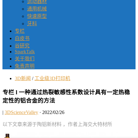
运动器材
通用机械
快速原型
牙科
专栏
白皮书
谷研究
SparkTalk
关于我们
免责声明
3D新闻
/
工业级3D打印机
专栏 l 一种通过热裂敏感性系数设计具有一定热稳
定性的铝合金的方法
|
3DScienceValley
· 2022/02/26
以下文章来源于陶铝新材料 ，作者上海交大特材所