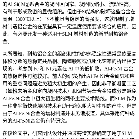
的Al-Si(-Mg)系合金的凝固区间窄、凝固收缩小、流动性高，
有利于形成致密的显微组织。但由于Si结构的破坏这些合金在
高温（300℃以上）下不能具有稳定的高强度，这就限制了增
材制造铝合金的在某些具有一定温度使用要求场合的应用。因
此，有必要开发一种适用于SLM 增材制造的新型耐热铝合
金。
众所周知，耐热铝合金的组织和性能的热稳定性通常是依靠高
体积分数的热稳定共晶相、陶瓷颗粒或低粗化速率的析出相实
现的。考虑到 Fe 和 Ni 元素在 Al 中的低扩散，Al-Fe-Ni 合金
的热稳定性可能较好。前人的研究指出Al-Fe-Ni合金研究和应
用的重点问题是避免粗大初生相的产生，因此非平衡凝固工艺
（如粉末冶金和定向凝固技术）和调节铸造合金得成分是避免
Al-Fe-Ni合金中粗大初生相的两条主要技术路线。而SLM 作为
一种非平衡快速凝固技术有助于避免粗大初生相的产生。但是
由于Al-Fe-Ni合金的增材制造并未见诸报道，具体采用何种成
分的Al-Fe-Ni合金仍有待研究。
在该论文中，研究团队设计并通过铸造实验确定了用于SLM