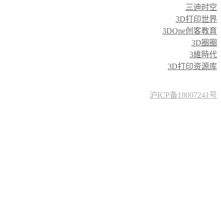
三迪时空
3D打印世界
3DOne创客教育
3D圈圈
3維時代
3D打印资源库
沪ICP备18007241号