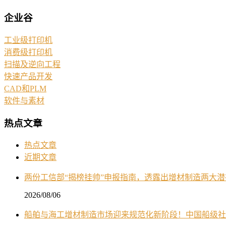
企业谷
工业级打印机
消费级打印机
扫描及逆向工程
快速产品开发
CAD和PLM
软件与素材
热点文章
热点文章
近期文章
两份工信部“揭榜挂帅”申报指南，透露出增材制造两大
2026/08/06
船舶与海工增材制造市场迎来规范化新阶段！中国船级社