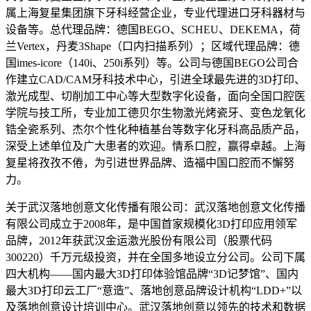
属上海复星集团旗下牙科经营企业，专业代理进口牙科器材与
设备等。总代理品牌：德国BEGO、SCHEU、DEKEMA，荷
兰Vertex，丹麦3Shape（口内扫描系列）；区域代理品牌：德
国imes-icore（140i、250i系列）等。公司与德国BEGO公司合
作建立CAD/CAM牙科技术中心，引进全球最先进的3D打印、
激光成型、切削加工中心等大型数字化设备，面向全国口腔医
学院与技工所，专业加工德贝尔生物激光烤瓷牙、变色龙氧化
锆全瓷系列、杰尔个性化种植基台等数字化牙科高品质产品，
深受上述单位及广大患者的欢迎。情系口腔，赢得卓越。上海
复星将孜孜不倦，为引进世界品牌、造福中国口腔而不懈努
力。
关于武汉落地创意文化传播有限公司：武汉落地创意文化传播
有限公司成立于2008年，是中国首家规模化3D打印应用领军
品牌，2012年获武汉金运激光股份有限公司（股票代码
300220）千万元级投资，并在全国多地设立分公司。公司下属
四大机构——国内最大3D打印体验馆品牌“3D记梦馆”、国内
最大3D打印云工厂“意造”、落地创意品牌设计机构“LDD+”以
及落地创意设计培训中心。武汉落地创意以领先的技术和数据