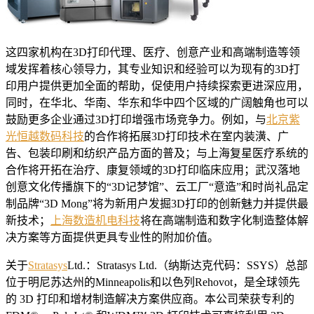
这四家机构在3D打印代理、医疗、创意产业和高端制造等领
域发挥着核心领导力，其专业知识和经验可以为现有的3D打
印用户提供更加全面的帮助，促使用户持续探索更进深应用，
同时，在华北、华南、华东和华中四个区域的广阔触角也可以
鼓励更多企业通过3D打印增强市场竞争力。例如，与
北京紫
光恒越数码科技
的合作将拓展3D打印技术在室内装潢、广
告、包装印刷和纺织产品方面的普及；与上海复星医疗系统的
合作将开拓在治疗、康复领域的3D打印临床应用；武汉落地
创意文化传播旗下的“3D记梦馆”、云工厂“意造”和时尚礼品定
制品牌“3D Mong”将为新用户发掘3D打印的创新魅力并提供最
新技术；
上海数造机电科技
将在高端制造和数字化制造整体解
决方案等方面提供更具专业性的附加价值。
关于
Stratasys
Ltd.：Stratasys Ltd.（纳斯达克代码：SSYS）总部
位于明尼苏达州的Minneapolis和以色列Rehovot，是全球领先
的 3D 打印和增材制造解决方案供应商。本公司荣获专利的