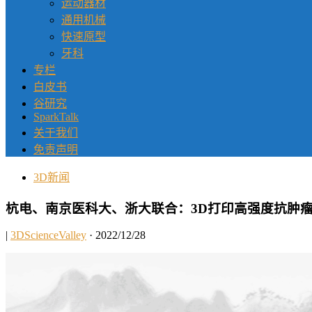
运动器材
通用机械
快速原型
牙科
专栏
白皮书
谷研究
SparkTalk
关于我们
免责声明
3D新闻
杭电、南京医科大、浙大联合：3D打印高强度抗肿
|
3DScienceValley
· 2022/12/28