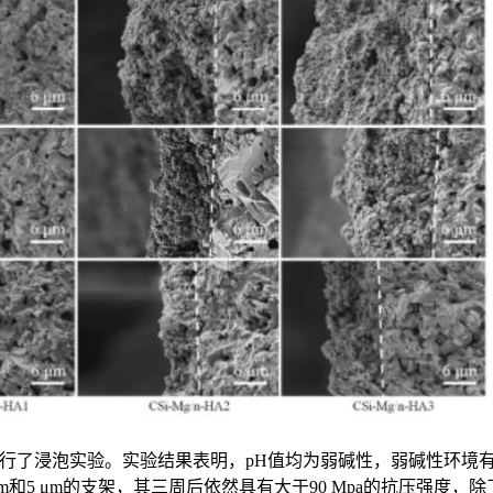
进行了浸泡实验。实验结果表明，pH值均为弱碱性，弱碱性环境有
 μm和5 μm的支架，其三周后依然具有大于90 Mpa的抗压