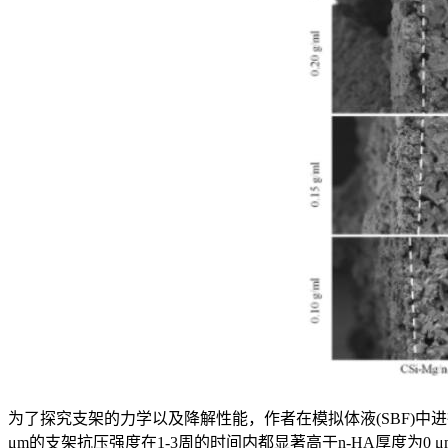
为了探究支架的力学以及降解性能，作者在模拟体液(SBF)中
μm的支架抗压强度在1-3周的时间内都显著高于n-HA厚度为0