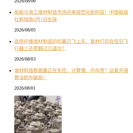
2026/08/06
船舶与海工增材制造市场迎来规范化新阶段！中国船级
社新指南9月1日生效
2026/08/05
连续纤维增材制造的机翼已飞上天，复材打印在低空飞
行器上还需翻过几道坎？
2026/08/03
增材制造数据量正在失控，计算慢、内存贵？这套开源
算法助你破局！
2026/08/01