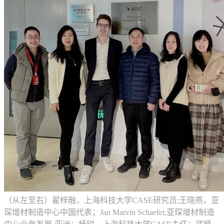
（从左至右）翟梓融，上海科技大学CASE研究员;王晓燕，亚
琛增材制造中心中国代表；Jan Marvin Schaefer,亚琛增材制造