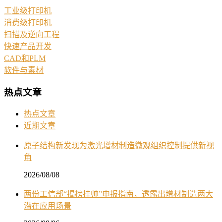
工业级打印机
消费级打印机
扫描及逆向工程
快速产品开发
CAD和PLM
软件与素材
热点文章
热点文章
近期文章
原子结构新发现为激光增材制造微观组织控制提供新视
角
2026/08/08
两份工信部“揭榜挂帅”申报指南，透露出增材制造两大
潜在应用场景