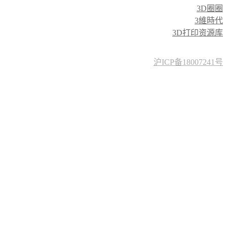
3D圈圈
3維時代
3D打印资源库
沪ICP备18007241号