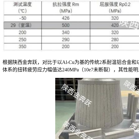
根据陕西金奔跃，对比于以Al-Cu为基的传统2系耐温铝合金和以
体系的扭转疲劳应力幅值达240MPa（10e7未断裂），其性能明