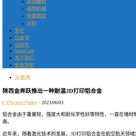
运动器材
通用机械
快速原型
牙科
专栏
白皮书
谷研究
SparkTalk
关于我们
免责声明
3D新闻
陕西金奔跃推出一种耐温3D打印铝合金
|
3DScienceValley
· 2023/06/03
铝合金由于重量轻、强度大和耐化学性好等特性，一直在増材
高。
近年来，随着激光技术的发展，3D打印铝合金在航空航天领域复杂