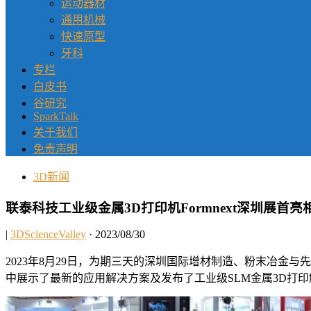
运动器材
通用机械
快速原型
牙科
专栏
白皮书
谷研究
SparkTalk
关于我们
免责声明
3D新闻
联泰科技工业级金属3D打印机Formnext深圳展首亮
|
3DScienceValley
· 2023/08/30
2023年8月29日，为期三天的深圳国际增材制造、粉末冶金与先进陶瓷
中展示了最新的应用解决方案及发布了工业级SLM金属3D打印解决方