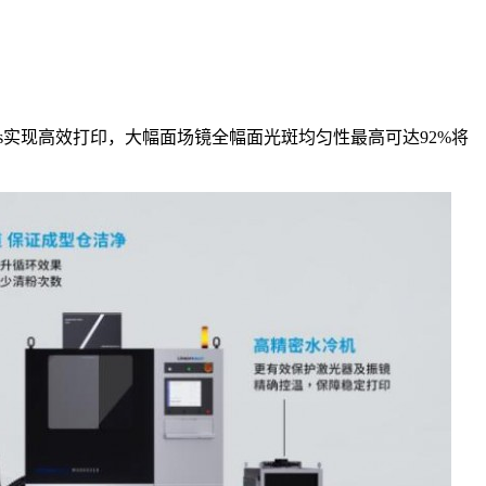
达4m/s实现高效打印，大幅面场镜全幅面光斑均匀性最高可达92%将