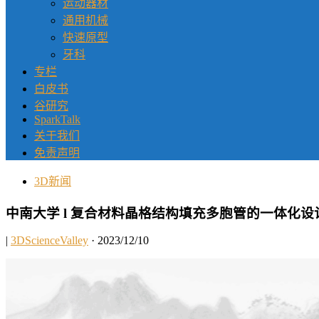
运动器材
通用机械
快速原型
牙科
专栏
白皮书
谷研究
SparkTalk
关于我们
免责声明
3D新闻
中南大学 l 复合材料晶格结构填充多胞管的一体化
|
3DScienceValley
· 2023/12/10