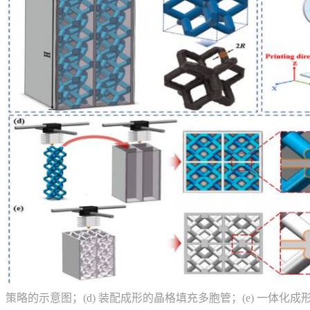
策略的示意图；(d) 装配成形的晶格填充多胞管；(e) 一体化