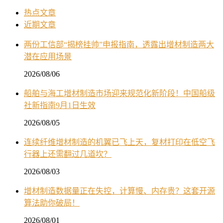
热点文章
近期文章
两份工信部“揭榜挂帅”申报指南，透露出增材制造两大
潜在应用场景
2026/08/06
船舶与海工增材制造市场迎来规范化新阶段！中国船级
社新指南9月1日生效
2026/08/05
连续纤维增材制造的机翼已飞上天，复材打印在低空飞
行器上还需翻过几道坎？
2026/08/03
增材制造数据量正在失控，计算慢、内存贵？这套开源
算法助你破局！
2026/08/01