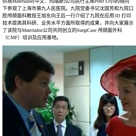
供商Materialise(中文：玛瑞斯)公司执行主席Peter Leys的陪同
下参观了上海市第九人民医院。九院党委书记沈国芳和九院口
腔颅颌面科教授王旭东向王后一行介绍了九院在应用3D 打印
技术提高其科研、业务水平方面所取得的成果，并向大家展示
了该院与Materialise公司共同创立的SurgiCase 颅颌面外科
（CMF）培训及应用基地。