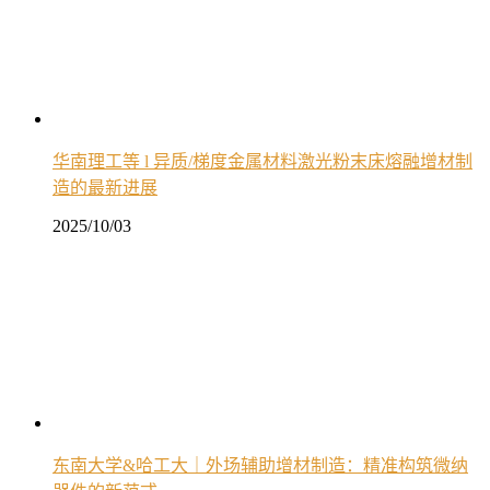
华南理工等 l 异质/梯度金属材料激光粉末床熔融增材制
造的最新进展
2025/10/03
东南大学&哈工大｜外场辅助增材制造：精准构筑微纳