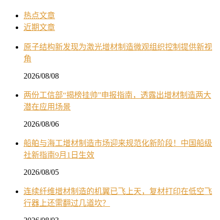
热点文章
近期文章
原子结构新发现为激光增材制造微观组织控制提供新视
角
2026/08/08
两份工信部“揭榜挂帅”申报指南，透露出增材制造两大
潜在应用场景
2026/08/06
船舶与海工增材制造市场迎来规范化新阶段！中国船级
社新指南9月1日生效
2026/08/05
连续纤维增材制造的机翼已飞上天，复材打印在低空飞
行器上还需翻过几道坎？