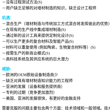
－没有过程测试方法(S)
－用户缺乏足够的对增材制造的知识，缺乏设计工程师
机遇：
－混合生产（增材制造与传统加工方式混合将发挥彼此的优势
－在现有的生产线中集成增材制造(S)
－通过新的设计工具来提供定制化设计(S)
－可以生产更多的复合材料及智能产品(S)
－材料可以重复使用 (例如陶瓷，生物复合材料等）(S)
－按需生产的新商业模式(S)
－高科技系统及其供应系统的巨大潜力
威胁:
－欧洲的OEM原始设备制造商少
－缺乏对具有增材制造知识能力的工程师
－亚洲的发展（设备和服务提供商）
－专利的过期（竞争更加激烈）
－美国、亚洲的发展很快，有更好的金融支持
需要克服的问题主要包含两个方面：技术领域和一般领域。技