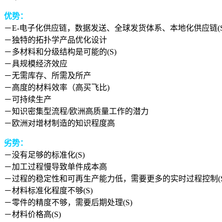
优势：
－E-电子化供应链，数据发送、全球发货体系、本地化供应链(S
－独特的拓扑学产品优化设计
－多材料和分级结构是可能的(S)
－具规模经济效应
－无需库存、所需及所产
－高度的材料效率（高买飞比)
－可持续生产
－知识密集型流程/欧洲高质量工作的潜力
－欧洲对增材制造的知识程度高
劣势：
－没有足够的标准化(S)
－加工过程慢导致单件成本高
－过程的稳定性和可再生产能力低，需要更多的实时过程控制(S
－材料标准化程度不够(S)
－零件的精度不够，需要后期处理(S)
－材料价格高(S)