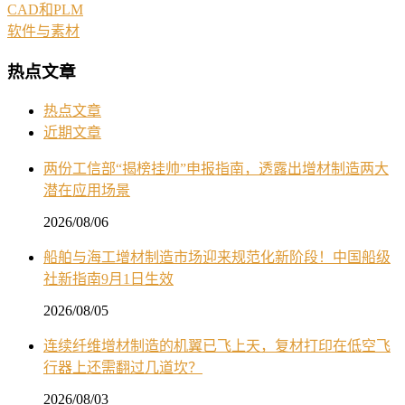
CAD和PLM
软件与素材
热点文章
热点文章
近期文章
两份工信部“揭榜挂帅”申报指南，透露出增材制造两大
潜在应用场景
2026/08/06
船舶与海工增材制造市场迎来规范化新阶段！中国船级
社新指南9月1日生效
2026/08/05
连续纤维增材制造的机翼已飞上天，复材打印在低空飞
行器上还需翻过几道坎？
2026/08/03