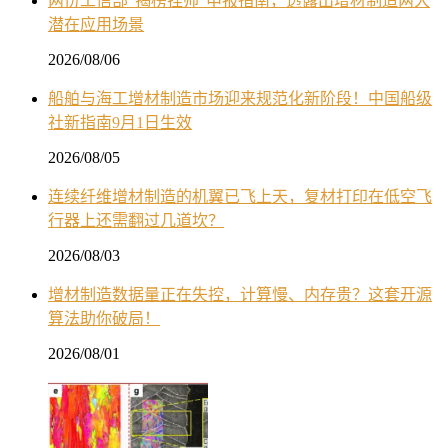
两份工信部“揭榜挂帅”申报指南，透露出增材制造两大
潜在应用场景
2026/08/06
船舶与海工增材制造市场迎来规范化新阶段！中国船级
社新指南9月1日生效
2026/08/05
连续纤维增材制造的机翼已飞上天，复材打印在低空飞
行器上还需翻过几道坎？
2026/08/03
增材制造数据量正在失控，计算慢、内存贵？这套开源
算法助你破局！
2026/08/01