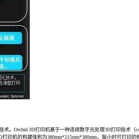
模具”技术。Orchid 3D打印机基于一种连续数字光处理3D打印技术（
机的构建体积为380mm*215mm*380mm，每小时可打印的模具高度