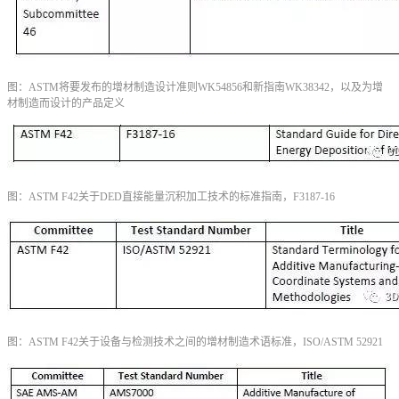
图：ASTM将要发布的增材制造设计准则WK54856和新指南WK38342，以及为增
材制造而设计的产品定义
图：ASTM F42关于DED直接能量沉积加工技术的标准指南，F3187-16
图：ASTM F42关于设备与检测技术之间的增材制造术语标准，ISO/ASTM 52921