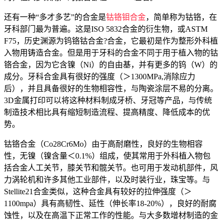
还有一种“多才多艺”的合金是
钴铬钼合金
，简单称为钴铬，在
牙科部门最为普遍。这是ISO 5832合金的衍生物，或ASTM
F75，历史渊源为钨铬钴合金?合金，它最初是作为整形外科植
入物用铸造合金。但是用于牙科的合金不同于用于植入物的钴
铬合金，因为它含镍（Ni）的自由基，并有更多的钨（W）的
成分。牙科合金具有很好的强度（＞1300MPa,消除应力
后），并且具备很好的生物相容性，与陶瓷涂层不易的分离。
3D金属打印可以将这种材料制成牙桥、牙冠等产品，与传统
制造技术相比具有缩短制造流程、提高精度、降低成本的优
势。
钴铬合金（Co28Cr6Mo）由于高耐磨性，良好的生物相容
性，无镍（镍含量＜0.1%）组成，使其常用于外科植入物包
括合金人工关节，膝关节和髋关节。也可用于发动机部件，风
力涡轮机和许多其他工业部件，以及时装行业，珠宝等。与
Stellite21合金类似，这种合金具有较好的拉伸强度（＞
1100mpa）具有高韧性、延性（伸长率18-20%），良好的耐腐
蚀性，以及在高温下正常工作的性能。与大多数增材制造的金