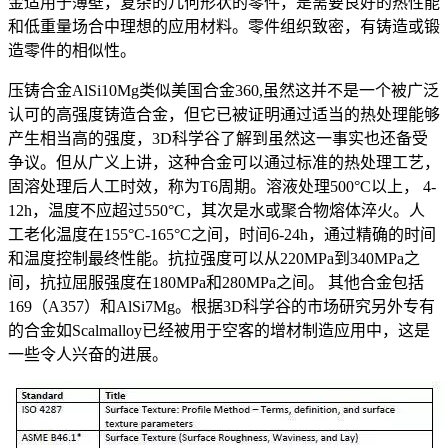
金适用于薄壁，复杂的几何形状的零件，是需要良好的热性能
和低重量场合中理想的应用材料。零件组织致密，有铸造或锻
造零件的相似性。
压铸合金AlSi10Mg类似美国合金360,虽然这并不是一个被广泛
认可的高强度铸造合金，但它已被证明通过适当的热处理能够
产生相当高的强度，3D科学谷了解到虽然这一事实也还备受
争议。但从广义上讲，这种合金可以通过标准的热处理工艺，
固溶处理后人工时效，称为T6周期。溶液处理500°C以上， 4-
12h，温度不应超过550°C，其次是水或聚合物熔体淬火。人
工老化温度在155°C-165°C之间，时间6-24h，通过精确的时间
和温度控制最终性能。抗拉强度可以从220MPa到340MPa之
间，抗拉屈服强度在180MPa和280MPa之间。 其他合金包括
169（A357）和AlSi7Mg。根据3D科学谷的市场研究另外专有
的合金如Scalmalloy已经被用于空客的增材制造应用中，这是
一些令人兴奋的进展。