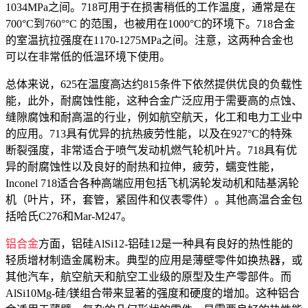
1034MPa之间。718可用于在损害稍低的工作温度，通常是在
700°C到760°°C 的范围，也被用在1000°C的环境下。718合金
的室温抗拉强度在1170-1275MPa之间。注意，这两种合金也
可以在非常低的低温环境下使用。
总体来说，625在温度高达约815条件下依然提供优良的负载性
能，此外，耐腐蚀性能，这种合金广泛应用于需要高的点蚀、
缝隙腐蚀和耐高温的行业，例如航空航天，化工和电力工业中
的应用。713具有优异的抗热疲劳性能，以及在927°C的特殊
断裂强度，非常适合于喷气发动机燃气轮机叶片。718具有优
异的耐腐蚀性以及良好的耐热和拉伸，疲劳，蠕变性能，
Inconel 718适合各种高端应用包括飞机涡轮发动机和陆基涡轮
机（叶片，环，套管，紧固件和仪表零件）。其他高温合金包
括哈氏C276和Mar-M247。
铝合金
方面，铝硅AlSi12-铝硅12是一种具有良好的热性能的
轻质增材制造金属粉末。典型的应用是薄壁零件如换热器，或
其他汽车，航空航天和航空工业级的原型及生产零部件。而
AlSi10Mg-硅/镁组合带来显著的强度和硬度的增加。这种铝合