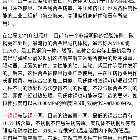
其中，由于高硬度和耐磨性，马氏体300适用于许多模具的应
用（注塑模具、轻金属合金铸造、冲压和挤压）也为各种高性
能的工业工程部（航空航天、高强度机身部件和赛车所应
用）。
在金属3D打印过程中，目前有一个非常明确的经验法则：碳
钢更难处理。最流行的合金是马氏体钢，通常称为M300或
1.2709，是工具钢的一种。然而，这种合金实际上最初是为了
满足导弹和火箭发动机这些航空航天领域所使用的反冲弹簧、
驱动器、起落架部件、高性能的轴、齿轮、紧固件等零件发明
的。后来，这种合金被模具行业广泛使用，并在压铸行业用作
长期模具。与钛合金的加工类似，马氏体时效钢可以通过采用
几种不同的热处理方法获得不同的性能。不过与钛合金不同的
是，即便不经过热处理，马氏体钢也可能满足制造的要求。如
拉伸强度可以从1000MPa的程度通过时效硬化达到2000MPa。
不锈钢
与碳钢不同，目前的铬含量不同，最低的钢合金具有
10.5%铬含量，不锈钢不容易生锈腐蚀。奥氏体不锈钢具有高
强度和耐腐蚀性。316L可在很宽的温度范围内下降到低温。
它可用于航空航天、石油、天然气等多种工程应用，也可用于