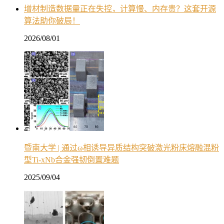
增材制造数据量正在失控，计算慢、内存贵？这套开源
算法助你破局！
2026/08/01
暨南大学 | 通过ω相诱导异质结构突破激光粉床熔融混粉
型Ti-xNb合金强韧倒置难题
2025/09/04