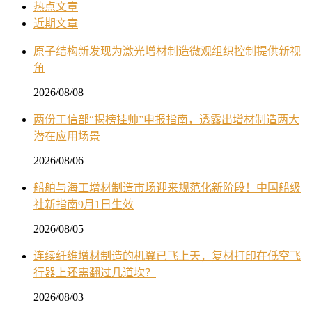
热点文章
近期文章
原子结构新发现为激光增材制造微观组织控制提供新视
角
2026/08/08
两份工信部“揭榜挂帅”申报指南，透露出增材制造两大
潜在应用场景
2026/08/06
船舶与海工增材制造市场迎来规范化新阶段！中国船级
社新指南9月1日生效
2026/08/05
连续纤维增材制造的机翼已飞上天，复材打印在低空飞
行器上还需翻过几道坎？
2026/08/03