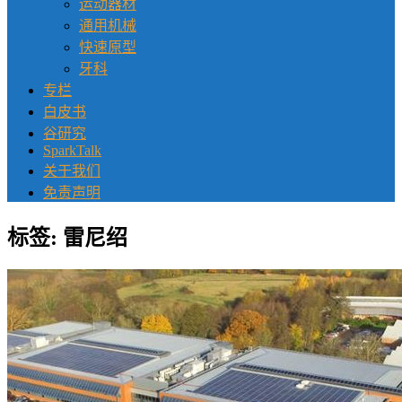
运动器材
通用机械
快速原型
牙科
专栏
白皮书
谷研究
SparkTalk
关于我们
免责声明
标签:
雷尼绍