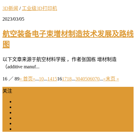
3D新闻
/
工业级3D打印机
2023/03/05
航空装备电子束增材制造技术发展及路线
图
以下文章来源于航空材料学报 ，作者张国栋 增材制造
（additive manuf...
16 ／ 89
« 首页
«
...
10
...
14
15
16
17
18
...
30
40
50
60
70
...
»
末页 »
关注