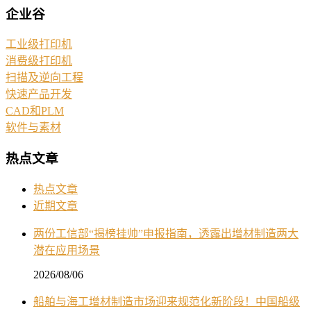
企业谷
工业级打印机
消费级打印机
扫描及逆向工程
快速产品开发
CAD和PLM
软件与素材
热点文章
热点文章
近期文章
两份工信部“揭榜挂帅”申报指南，透露出增材制造两大
潜在应用场景
2026/08/06
船舶与海工增材制造市场迎来规范化新阶段！中国船级