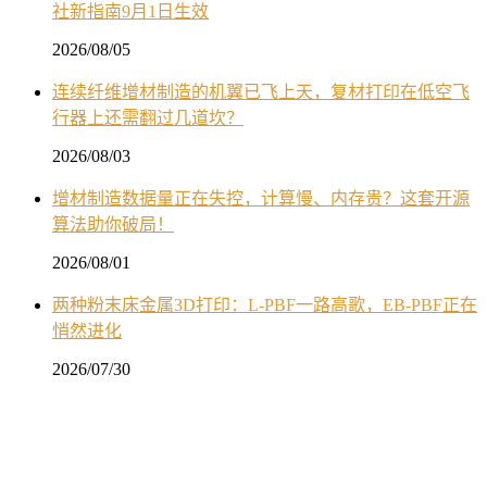
社新指南9月1日生效
2026/08/05
连续纤维增材制造的机翼已飞上天，复材打印在低空飞
行器上还需翻过几道坎？
2026/08/03
增材制造数据量正在失控，计算慢、内存贵？这套开源
算法助你破局！
2026/08/01
两种粉末床金属3D打印：L-PBF一路高歌，EB-PBF正在
悄然进化
2026/07/30