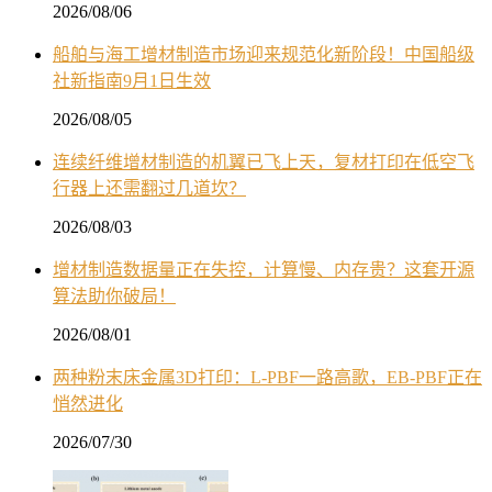
2026/08/06
船舶与海工增材制造市场迎来规范化新阶段！中国船级
社新指南9月1日生效
2026/08/05
连续纤维增材制造的机翼已飞上天，复材打印在低空飞
行器上还需翻过几道坎？
2026/08/03
增材制造数据量正在失控，计算慢、内存贵？这套开源
算法助你破局！
2026/08/01
两种粉末床金属3D打印：L-PBF一路高歌，EB-PBF正在
悄然进化
2026/07/30