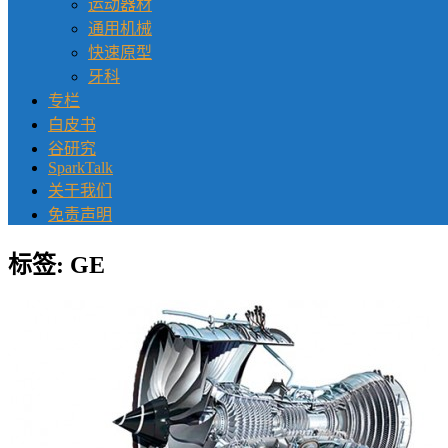
运动器材
通用机械
快速原型
牙科
专栏
白皮书
谷研究
SparkTalk
关于我们
免责声明
标签:
GE