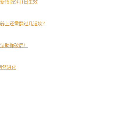
新指南9月1日生效
器上还需翻过几道坎？
法助你破局！
在悄然进化