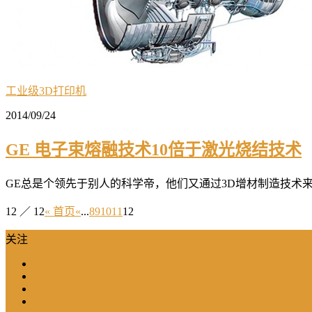
工业级3D打印机
2014/09/24
GE 电子束熔融技术10倍于激光烧结技术
GE总是个领先于别人的科学帝，他们又通过3D增材制造技术来制
12 ／ 12
« 首页
«
...
8
9
10
11
12
关注