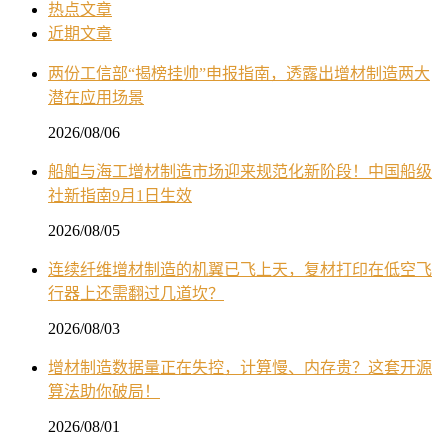
热点文章
近期文章
两份工信部“揭榜挂帅”申报指南，透露出增材制造两大
潜在应用场景
2026/08/06
船舶与海工增材制造市场迎来规范化新阶段！中国船级
社新指南9月1日生效
2026/08/05
连续纤维增材制造的机翼已飞上天，复材打印在低空飞
行器上还需翻过几道坎？
2026/08/03
增材制造数据量正在失控，计算慢、内存贵？这套开源
算法助你破局！
2026/08/01