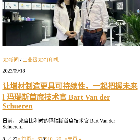
3D新闻
/
工业级3D打印机
2023/09/18
让增材制造更具可持续性，一起把握未来
l 玛瑞斯首席技术官 Bart Van der
Schueren
日前， 来自比利时的玛瑞斯首席技术官 Bart Van der
Schueren...
8 ／ 22
« 首页
«
...
6
7
8
9
10
...
20
...
»
末页 »