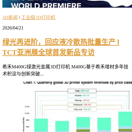
3D新闻
/
工业级3D打印机
2026/04/21
绿光再进阶，回应液冷散热批量生产 l
TCT亚洲展全球首发新品专访
希禾M400G绿激光金属3D打印机 M400G基于希禾增材多年技
术积淀与创新突破...