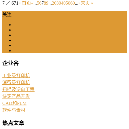
7 ／ 671
« 首页
«
...
5
6
7
8
9
...
20
30
40
50
60
...
»
末页 »
关注
企业谷
工业级打印机
消费级打印机
扫描及逆向工程
快速产品开发
CAD和PLM
软件与素材
热点文章