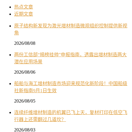
热点文章
近期文章
原子结构新发现为激光增材制造微观组织控制提供新视
角
2026/08/08
两份工信部“揭榜挂帅”申报指南，透露出增材制造两大
潜在应用场景
2026/08/06
船舶与海工增材制造市场迎来规范化新阶段！中国船级
社新指南9月1日生效
2026/08/05
连续纤维增材制造的机翼已飞上天，复材打印在低空飞
行器上还需翻过几道坎？
2026/08/03