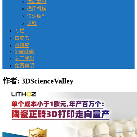
运动器材
通用机械
快速原型
牙科
专栏
白皮书
谷研究
SparkTalk
关于我们
免责声明
作者:
3DScienceValley