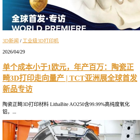
3D新闻
/
工业级3D打印机
2026/04/29
单个成本小于1欧元，年产百万：陶瓷正
畸3D打印走向量产 | TCT亚洲展全球首发
新品专访
陶瓷正畸3D打印材料 LithaBite AO250含99.99%高纯度氧化
铝，...